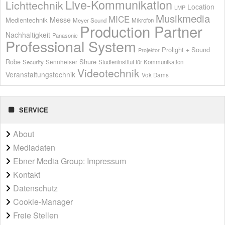
Live-Kommunikation
Lichttechnik
Location
LMP
Musikmedia
MICE
Messe
Medientechnik
Meyer Sound
Mikrofon
Production Partner
Nachhaltigkeit
Panasonic
Professional System
Prolight + Sound
Projektor
Shure
Robe
Sennheiser
Security
Studieninstitut für Kommunikation
Videotechnik
Veranstaltungstechnik
Vok Dams
SERVICE
About
Mediadaten
Ebner Media Group: Impressum
Kontakt
Datenschutz
Cookie-Manager
Freie Stellen