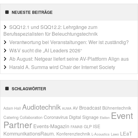
NEUESTE BEITRÄGE
SQQ12.1 und SQQ12.2: Lehrgänge zum
Berufsspezialisten für Beleuchtungstechnik
Verantwortung bei Veranstaltungen: Wer ist zuständig?
W&V sucht die „AI Leaders 2026“
Ab August: Netgear liefert seine AV-Plattform Align aus
Harald A. Summa wird Chair der Internet Society
SCHLAGWÖRTER
Audiotechnik
Broadcast
AV
Bühnentechnik
Adam Hall
AUMA
Event
Coronavirus
Digital Signage
Catering
Collaboration
Elation
Partner
Events-Magazin
ISE
GLP
FAMAB
KommunikationsRaum.
LEaT
Konferenztechnik
L-Acoustics
Lawo