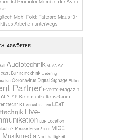
yned ist Promoter Member der Avnu
nce
gitech Mobi Fold: Faltbare Maus für
ktives Arbeiten unterwegs
CHLAGWÖRTER
Audiotechnik
AV
all
AUMA
cast
Bühnentechnik
Catering
Coronavirus
Digital Signage
oration
Elation
ent Partner
Events-Magazin
KommunikationsRaum.
ISE
GLP
LEaT
renztechnik
L-Acoustics
Lawo
Live-
ttechnik
munikation
Location
LMP
MICE
Messe
technik
Meyer Sound
Musikmedia
Nachhaltigkeit
n