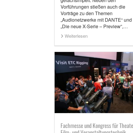
gefachsimpelt. Neben den
Vorführungen stießen auch die
Vorträge zu den Themen
„Audionetzwerke mit DANTE“ und
„Die neue X-Serie – Preview”,…
Weiterlesen
Fachmesse und Kongress für Theate
Film- und Veranstaltungstechnik