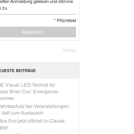
etter-Anmeldung gelesen und stimme
n zu.
*
Pflichtfeld
Absenden
Anzeige
EUESTE BEITRÄGE
E Visual: LED-Technik für
ssor Brian Cox’ Emergence-
ournee
fahrtsschutz bei Veranstaltungen:
 lädt zum Austausch
tus Evo jetzt offiziell in Claude
gbar