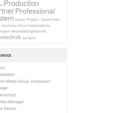
Production
ic
rtner
Professional
stem
Prolight + Sound
Robe
Projektor
Shure
Sennheiser
y
Studieninstitut für
Veranstaltungstechnik
ikation
eotechnik
Vok Dams
ERVICE
out
diadaten
er Media Group: Impressum
takt
enschutz
okie-Manager
ie Stellen