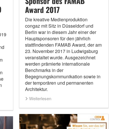
Sponsor des FAMAB
9
Award 2017
Die kreative Medienproduktion
congaz mit Sitz in Düsseldorf und
Berlin war in diesem Jahr einer der
019
Hauptsponsoren für den jährlich
stattfindenden FAMAB Award, der am
und
23. November 2017 in Ludwigsburg
veranstaltet wurde. Ausgezeichnet
rm
werden prämierte internationale
Benchmarks in der
en
Begegnungskommunikation sowie in
se
der temporären und permanenten
m
Architektur.
Weiterlesen