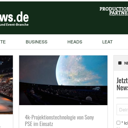
TE
BUSINESS
HEADS
LEAT
N
Jetz
News
4k-Projektionstechnologie von Sony
PSE im Einsatz
Ic
*
-