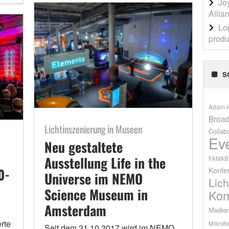
Jo
Allia
Lo
produ
S
Adam H
Broad
Lichtinszenierung in Museen
Collab
Ev
Neu gestaltete
Ausstellung Life in the
FAMAB
0-
Konfe
Universe im NEMO
Lich
Science Museum in
Kom
Amsterdam
Medien
rte
Mikrofo
Seit dem 31.10.2017 wird im NEMO