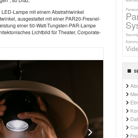
gen“, so Díaz.
Panason
e LED-Lampe mit einem Abstrahlwinkel
Pa
winkel, ausgestattet mit einer PAR20-Fresnel-
Sy
tleistung einer 50-Watt-Tungsten-PAR-Lampe
itektonisches Lichtbild für Theater, Corporate-
Securit
Kommun
Vid
S
Ab
Me
Ebn
Kon
Dat
Co
Fre