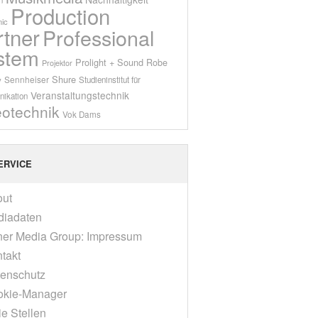
Production
ic
rtner
Professional
stem
Prolight + Sound
Robe
Projektor
Shure
Sennheiser
y
Studieninstitut für
Veranstaltungstechnik
ikation
eotechnik
Vok Dams
ERVICE
out
diadaten
er Media Group: Impressum
takt
enschutz
okie-Manager
ie Stellen