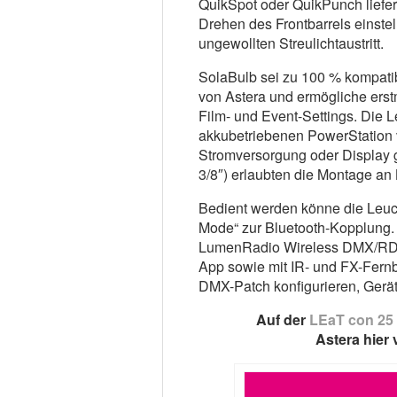
QuikSpot oder QuikPunch liefer
Drehen des Frontbarrels einstel
ungewollten Streulichtaustritt.
SolaBulb sei zu 100 % kompati
von Astera und ermögliche erst
Film- und Event-Settings. Die Le
akkubetriebenen PowerStation v
Stromversorgung oder Display 
3/8″) erlaubten die Montage an
Bedient werden könne die Leuc
Mode“ zur Bluetooth-Kopplung. 
LumenRadio Wireless DMX/RDM u
App sowie mit IR- und FX-Fern
DMX-Patch konfigurieren, Gerät
Auf der
LEaT con 25
Astera hier 