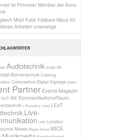
yned ist Promoter Member der Avnu
nce
gitech Mobi Fold: Faltbare Maus für
ktives Arbeiten unterwegs
CHLAGWÖRTER
Audiotechnik
AV
all
AUMA
cast
Bühnentechnik
Catering
Coronavirus
Digital Signage
oration
Elation
ent Partner
Events-Magazin
KommunikationsRaum.
ISE
GLP
LEaT
renztechnik
L-Acoustics
Lawo
Live-
ttechnik
munikation
Location
LMP
MICE
Messe
technik
Meyer Sound
Musikmedia
Nachhaltigkeit
n