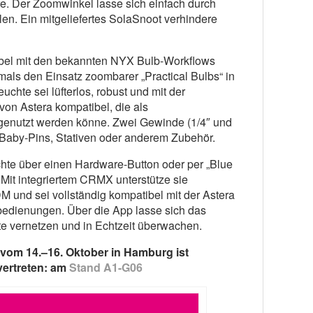
e. Der Zoomwinkel lasse sich einfach durch
len. Ein mitgeliefertes SolaSnoot verhindere
bel mit den bekannten NYX Bulb-Workflows
mals den Einsatz zoombarer „Practical Bulbs“ in
uchte sei lüfterlos, robust und mit der
on Astera kompatibel, die als
genutzt werden könne. Zwei Gewinde (1/4″ und
 Baby-Pins, Stativen oder anderem Zubehör.
hte über einen Hardware-Button oder per „Blue
Mit integriertem CRMX unterstütze sie
nd sei vollständig kompatibel mit der Astera
bedienungen. Über die App lasse sich das
e vernetzen und in Echtzeit überwachen.
vom 14.–16. Oktober in Hamburg ist
vertreten: am
Stand A1-G06