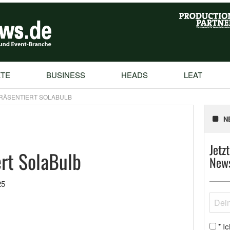
TE
BUSINESS
HEADS
LEAT
RÄSENTIERT SOLABULB
N
Jetz
ert SolaBulb
News
25
Ic
*