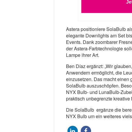
Je
Astera positioniere SolaBulb al
elegante Downlights am Set bis
Events. Dank zoombarer Fresne
der Astera-Farbtechnologie sol
Lampe ihrer Art.
Ben Díaz ergänzt: „Wir glauben,
Anwendern ermöglicht, die Leu
einzusetzen. Das macht einen g
SolaBulb auszuschöpfen. Beso
NYX Bulb- und LunaBulb-Zubehör
praktisch unbegrenzte kreative 
Die SolaBulb ergänze die bere
NYX Bulb um ein weiteres viels