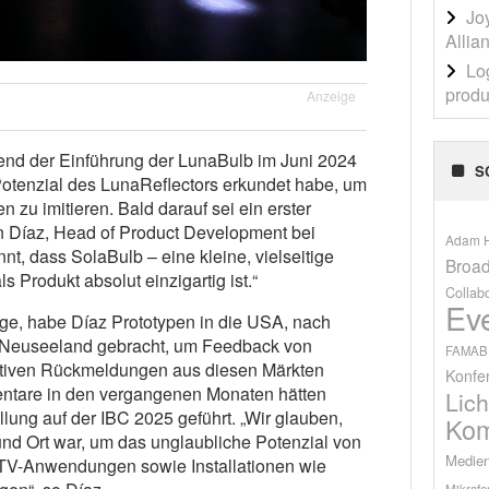
Jo
Allia
Lo
produ
Anzeige
end der Einführung der LunaBulb im Juni 2024
S
otenzial des LunaReflectors erkundet habe, um
 zu imitieren. Bald darauf sei ein erster
n Díaz, Head of Product Development bei
Adam H
nt, dass SolaBulb – eine kleine, vielseitige
Broad
s Produkt absolut einzigartig ist.“
Collab
Ev
ge, habe Díaz Prototypen in die USA, nach
d Neuseeland gebracht, um Feedback von
FAMAB
sitiven Rückmeldungen aus diesen Märkten
Konfe
tare in den vergangenen Monaten hätten
Lich
tellung auf der IBC 2025 geführt. „Wir glauben,
Kom
und Ort war, um das unglaubliche Potenzial von
Medien
 TV-Anwendungen sowie Installationen wie
Mikrofo