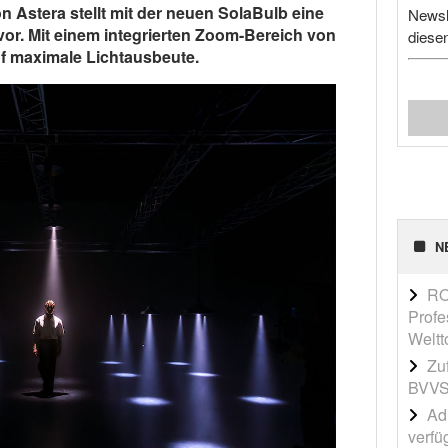
 Astera stellt mit der neuen SolaBulb eine
Newsl
vor. Mit einem integrierten Zoom-Bereich von
diese
auf maximale Lichtausbeute.
N
RO
Profe
Weltt
Zu
BVVS
Adi
verfü