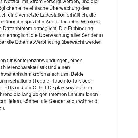
 Netzteil mit Strom versorgt werden, und die
öglichen eine einfache Überwachung des
ch eine vernetzte Ladestation erhältlich, die
s über die spezielle Audio-Technica Wireless
Drittanbietern ermöglicht. Die Einbindung
tion ermöglicht die Überwachung aller Sender in
über die Ethernet-Verbindung überwacht werden
nen für Konferenzanwendungen, einen
 Nierencharakteristik und einen
chwanenhalsmikrofonanschluss. Beide
ummschaltung (Toggle, Touch-to-Talk oder
s-LEDs und ein OLED-Display sowie einen
end die langlebigen internen Lithium-Ionen-
om liefern, können die Sender auch während
en.