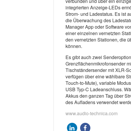
verbunden und über ein einziges
integrierten Anzeige-LEDs erm
Strom- und Ladestatus. Es ist au
die Überwachung des Ladestatu
Manager App oder Software von 
einer einzelnen vernetzten Sta
den vernetzten Stationen, die 
können.
Es gibt auch zwei Senderoptio
Grenzflächenmikrofonsender mit
Tischständersender mit XLR-S
verfügen über eine wählbare St
Touch-to-Mute), variable Modu
USB Typ-C Ladeanschluss. Währ
Akkus den ganzen Tag über Str
des Aufladens verwendet werd
www.audio-technica.com