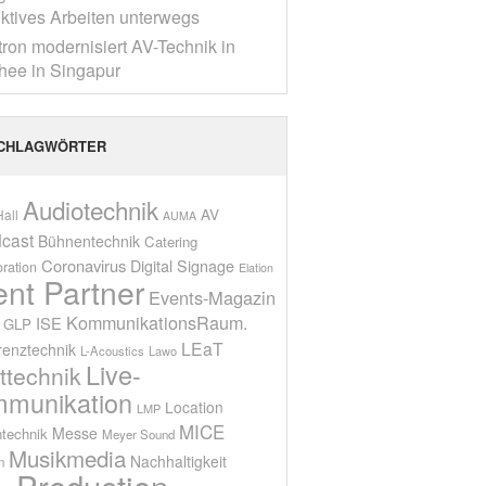
ktives Arbeiten unterwegs
tron modernisiert AV-Technik in
ee in Singapur
CHLAGWÖRTER
Audiotechnik
AV
all
AUMA
cast
Bühnentechnik
Catering
Coronavirus
Digital Signage
oration
Elation
ent Partner
Events-Magazin
KommunikationsRaum.
ISE
GLP
LEaT
renztechnik
L-Acoustics
Lawo
Live-
ttechnik
munikation
Location
LMP
MICE
Messe
technik
Meyer Sound
Musikmedia
Nachhaltigkeit
n
Production