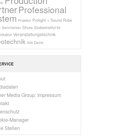
ic
rtner
Professional
stem
Prolight + Sound
Robe
Projektor
Shure
Sennheiser
y
Studieninstitut für
Veranstaltungstechnik
ikation
eotechnik
Vok Dams
ERVICE
out
diadaten
er Media Group: Impressum
takt
enschutz
okie-Manager
ie Stellen