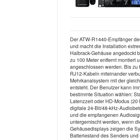
Der ATW-R1440-Empfänger des 
und macht die Installation ext
Halbrack-Gehäuse angedockt blei
zu 100 Meter entfernt montiert
angeschlossen werden. Bis zu f
RJ12-Kabeln miteinander verbu
Mehrkanalsystem mit der gleich
entsteht. Der Benutzer kann im
bestimmte Situation wählen: S
Latenzzeit oder HD-Modus (20 
digitale 24-Bit/48-kHz-Audiobetr
und die empfangenen Audiosig
untergemischt werden, wenn di
Gehäusedisplays zeigen die Sy
Batteriestand des Senders und