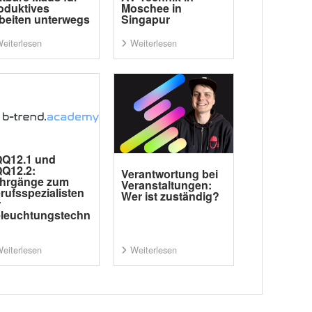
oduktives
Moschee in
beiten unterwegs
Singapur
eiterlesen
Weiterlesen
Q12.1 und
Q12.2:
Verantwortung bei
hrgänge zum
Veranstaltungen:
rufsspezialisten
Wer ist zuständig?
r
leuchtungstechn
eiterlesen
Weiterlesen