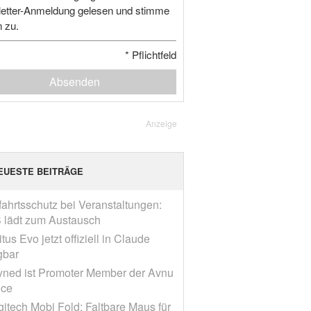
etter-Anmeldung gelesen und stimme
n zu.
*
Pflichtfeld
Absenden
Anzeige
EUESTE BEITRÄGE
fahrtsschutz bei Veranstaltungen:
 lädt zum Austausch
tus Evo jetzt offiziell in Claude
gbar
yned ist Promoter Member der Avnu
nce
gitech Mobi Fold: Faltbare Maus für