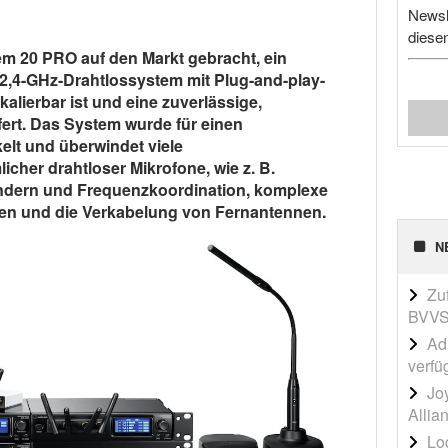
Newsl
diese
m 20 PRO auf den Markt gebracht, ein
 2,4-GHz-Drahtlossystem mit Plug-and-play-
alierbar ist und eine zuverlässige,
fert. Das System wurde für einen
elt und überwindet viele
her drahtloser Mikrofone, wie z. B.
ndern und Frequenzkoordination, komplexe
en und die Verkabelung von Fernantennen.
N
Zu
BVVS
Adi
verfü
Jo
Allia
Lo