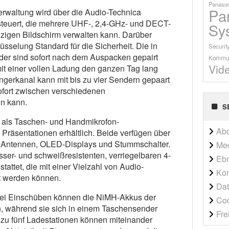
Panason
Pa
erwaltung wird über die Audio-Technica
teuert, die mehrere UHF-, 2,4-GHz- und DECT-
Sy
zigen Bildschirm verwalten kann. Darüber
sselung Standard für die Sicherheit. Die in
Securit
er sind sofort nach dem Auspacken gepairt
Kommun
Vid
it einer vollen Ladung den ganzen Tag lang
gerkanal kann mit bis zu vier Sendern gepaart
ofort zwischen verschiedenen
n kann.
S
 als Taschen- und Handmikrofon-
Ab
d Präsentationen erhältlich. Beide verfügen über
te Antennen, OLED-Displays und Stummschalter.
Me
ser- und schweißresistenten, verriegelbaren 4-
Ebn
ttet, die mit einer Vielzahl von Audio-
Kon
t werden können.
Dat
wei Einschüben können die NiMH-Akkus der
Co
, während sie sich in einem Taschensender
Fre
zu fünf Ladestationen können miteinander