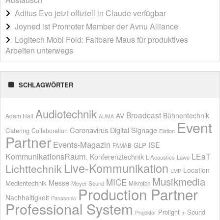
Aditus Evo jetzt offiziell in Claude verfügbar
Joyned ist Promoter Member der Avnu Alliance
Logitech Mobi Fold: Faltbare Maus für produktives
Arbeiten unterwegs
SCHLAGWÖRTER
Audiotechnik
Broadcast
AV
Bühnentechnik
Adam Hall
AUMA
Event
Coronavirus
Digital Signage
Catering
Collaboration
Elation
Partner
Events-Magazin
ISE
GLP
FAMAB
KommunikationsRaum.
LEaT
Konferenztechnik
L-Acoustics
Lawo
Live-Kommunikation
Lichttechnik
Location
LMP
Musikmedia
MICE
Messe
Medientechnik
Meyer Sound
Mikrofon
Production Partner
Nachhaltigkeit
Panasonic
Professional System
Prolight + Sound
Projektor