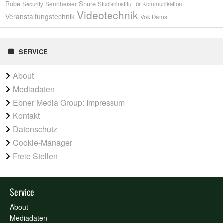
Shure
Robe
Sennheiser
Security
Studieninstitut für Kommunikation
Videotechnik
Veranstaltungstechnik
Vok Dams
SERVICE
About
Mediadaten
Ebner Media Group: Impressum
Kontakt
Datenschutz
Cookie-Manager
Freie Stellen
Service
About
Mediadaten