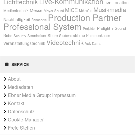
Live-Kommunikation
Lichttechnik
Location
LMP
Musikmedia
MICE
Messe
Medientechnik
Meyer Sound
Mikrofon
Production Partner
Nachhaltigkeit
Panasonic
Professional System
Prolight + Sound
Projektor
Shure
Robe
Sennheiser
Security
Studieninstitut für Kommunikation
Videotechnik
Veranstaltungstechnik
Vok Dams
SERVICE
About
Mediadaten
Ebner Media Group: Impressum
Kontakt
Datenschutz
Cookie-Manager
Freie Stellen