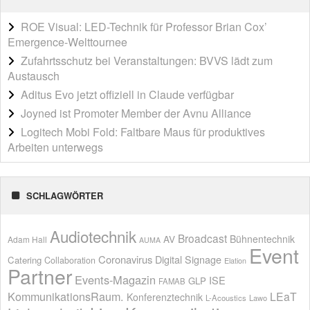
ROE Visual: LED-Technik für Professor Brian Cox’
Emergence-Welttournee
Zufahrtsschutz bei Veranstaltungen: BVVS lädt zum
Austausch
Aditus Evo jetzt offiziell in Claude verfügbar
Joyned ist Promoter Member der Avnu Alliance
Logitech Mobi Fold: Faltbare Maus für produktives
Arbeiten unterwegs
SCHLAGWÖRTER
Audiotechnik
Broadcast
AV
Bühnentechnik
Adam Hall
AUMA
Event
Coronavirus
Digital Signage
Catering
Collaboration
Elation
Partner
Events-Magazin
ISE
GLP
FAMAB
KommunikationsRaum.
LEaT
Konferenztechnik
L-Acoustics
Lawo