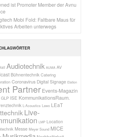
yned ist Promoter Member der Avnu
nce
gitech Mobi Fold: Faltbare Maus für
ktives Arbeiten unterwegs
CHLAGWÖRTER
Audiotechnik
AV
all
AUMA
cast
Bühnentechnik
Catering
Coronavirus
Digital Signage
oration
Elation
ent Partner
Events-Magazin
KommunikationsRaum.
ISE
GLP
LEaT
renztechnik
L-Acoustics
Lawo
Live-
ttechnik
munikation
Location
LMP
MICE
Messe
technik
Meyer Sound
Musikmedia
Nachhaltigkeit
n