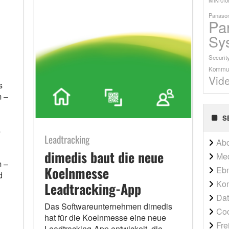
Panason
Pa
Sy
Securit
Kommun
Vid
s
m –
S
s
Leadtracking
Ab
dimedis baut die neue
Me
 –
Koelnmesse
Ebn
d
Kon
Leadtracking-App
Dat
Das Softwareunternehmen dimedis
Co
hat für die Koelnmesse eine neue
Fre
Leadtracking-App entwickelt, die