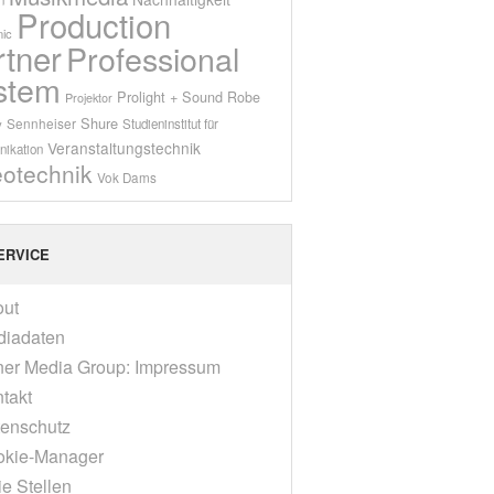
Production
ic
rtner
Professional
stem
Prolight + Sound
Robe
Projektor
Shure
Sennheiser
y
Studieninstitut für
Veranstaltungstechnik
ikation
eotechnik
Vok Dams
ERVICE
out
diadaten
er Media Group: Impressum
takt
enschutz
okie-Manager
ie Stellen