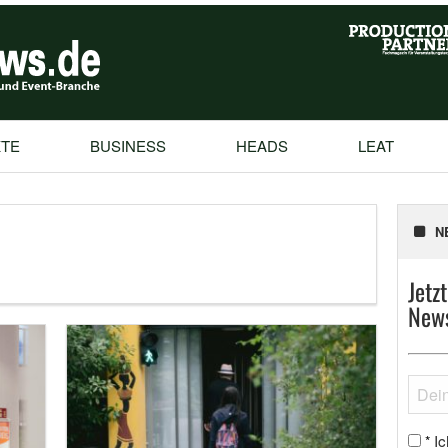
TE
BUSINESS
HEADS
LEAT
N
Jetz
News
Ic
*