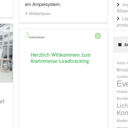
ein Ampelsystem.
Jo
Allia
Weiterlesen
Lo
produ
S
Adam H
Broad
Collab
Ev
FAMAB
Konfe
ort
Lich
Kom
Medien
Mikrofo