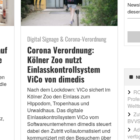
Newsl
diese
Digital Signage & Corona-Verordnung
auf
Corona Verordnung:
e
Kölner Zoo nutzt
Einlasskontrollsystem
ViCo von dimedis
en
N
 die
Nach dem Lockdown: ViCo sichert im
RO
Kölner Zoo den Einlass zum
Profe
Hippodom, Tropenhaus und
Weltt
Urwaldhaus. Das digitale
Zu
Einlasskontrollsystem ViCo vom
z,
BVVS
Softwareunternehmen dimedis steuert
l
Adi
dabei den Zutritt vollautomatisiert und
verfü
kommuniziert mit den Besuchern über