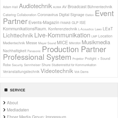
Audiotechnik
Broadcast
AV
Bühnentechnik
Adam Hall
AUMA
Event
Coronavirus
Digital Signage
Catering
Collaboration
Elation
Partner
Events-Magazin
ISE
GLP
FAMAB
KommunikationsRaum.
LEaT
Konferenztechnik
L-Acoustics
Lawo
Live-Kommunikation
Lichttechnik
Location
LMP
Musikmedia
MICE
Messe
Medientechnik
Meyer Sound
Mikrofon
Production Partner
Nachhaltigkeit
Panasonic
Professional System
Prolight + Sound
Projektor
Shure
Robe
Sennheiser
Security
Studieninstitut für Kommunikation
Videotechnik
Veranstaltungstechnik
Vok Dams
SERVICE
About
Mediadaten
Ebner Media Group: Impressum