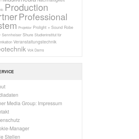
Production
ic
rtner
Professional
stem
Prolight + Sound
Robe
Projektor
Shure
Sennheiser
y
Studieninstitut für
Veranstaltungstechnik
ikation
eotechnik
Vok Dams
ERVICE
out
diadaten
er Media Group: Impressum
takt
enschutz
okie-Manager
ie Stellen