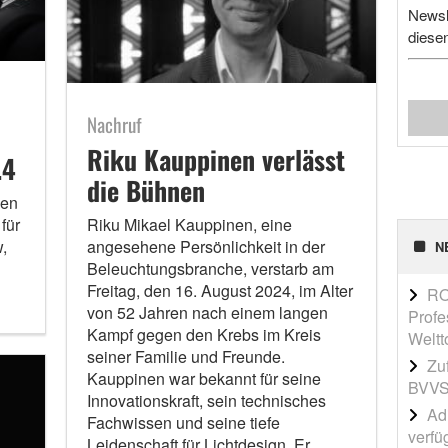
Newsl
diese
Nachruf
Riku Kauppinen verlässt
.4
die Bühnen
gen
für
Riku Mikael Kauppinen, eine
,
angesehene Persönlichkeit in der
N
Beleuchtungsbranche, verstarb am
Freitag, den 16. August 2024, im Alter
RO
von 52 Jahren nach einem langen
Profe
Kampf gegen den Krebs im Kreis
Weltt
seiner Familie und Freunde.
Zu
Kauppinen war bekannt für seine
BVVS
Innovationskraft, sein technisches
Adi
Fachwissen und seine tiefe
verfü
Leidenschaft für Lichtdesign. Er