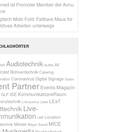
yned ist Promoter Member der Avnu
nce
gitech Mobi Fold: Faltbare Maus für
ktives Arbeiten unterwegs
CHLAGWÖRTER
Audiotechnik
AV
all
AUMA
cast
Bühnentechnik
Catering
Coronavirus
Digital Signage
oration
Elation
ent Partner
Events-Magazin
KommunikationsRaum.
ISE
GLP
LEaT
renztechnik
L-Acoustics
Lawo
Live-
ttechnik
munikation
Location
LMP
MICE
Messe
technik
Meyer Sound
Musikmedia
Nachhaltigkeit
n