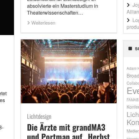
Jo
absolvierte ein Masterstudium in
Allia
Theaterwissenschaften…
Lo
Weiterlesen
produ
S
Adam H
Broad
Collab
Ev
tet
des
FAMAB
Konfe
Lich
Lichtdesign
Kom
Die Ärzte mit grandMA3
B-
Medien
und Portman auf „Herbst
Mikrofo