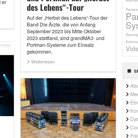
 er
des Lebens“-Tour
Panason
Pa
Auf der „Herbst des Lebens“-Tour der
Sy
Band Die Ärzte, die von Anfang
September 2023 bis Mitte Oktober
Securit
2023 stattfand, sind grandMA3- und
Kommun
Portman-Systeme zum Einsatz
nzeige
Vid
gekommen.
Weiterlesen
S
Ab
Me
Ebn
Kon
Dat
Co
Fre