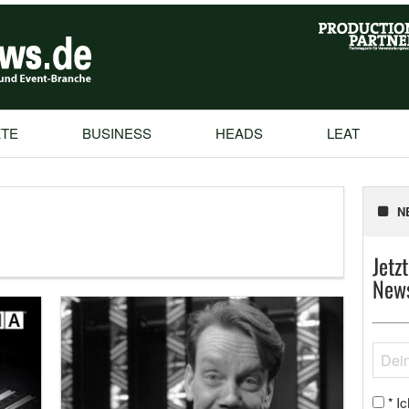
TE
BUSINESS
HEADS
LEAT
N
Jetz
News
Ic
*