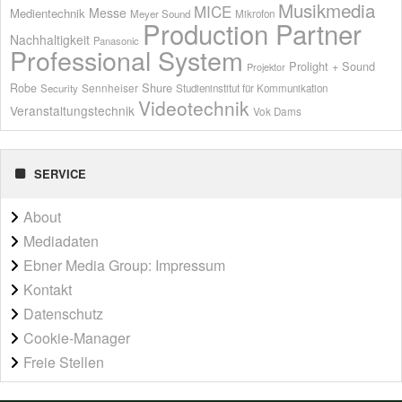
Musikmedia
MICE
Messe
Medientechnik
Meyer Sound
Mikrofon
Production Partner
Nachhaltigkeit
Panasonic
Professional System
Prolight + Sound
Projektor
Shure
Robe
Sennheiser
Security
Studieninstitut für Kommunikation
Videotechnik
Veranstaltungstechnik
Vok Dams
SERVICE
About
Mediadaten
Ebner Media Group: Impressum
Kontakt
Datenschutz
Cookie-Manager
Freie Stellen