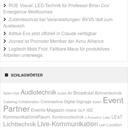
ROE Visual: LED-Technik für Professor Brian Cox’
Emergence-Welttournee
Zufahrtsschutz bei Veranstaltungen: BVVS lädt zum
Austausch
Aditus Evo jetzt offiziell in Claude verfügbar
Joyned ist Promoter Member der Avnu Alliance
Logitech Mobi Fold: Faltbare Maus für produktives
Arbeiten unterwegs
SCHLAGWÖRTER
Audiotechnik
Broadcast
AV
Bühnentechnik
Adam Hall
AUMA
Event
Coronavirus
Digital Signage
Catering
Collaboration
Elation
Partner
Events-Magazin
ISE
GLP
FAMAB
KommunikationsRaum.
LEaT
Konferenztechnik
L-Acoustics
Lawo
Live-Kommunikation
Lichttechnik
Location
LMP