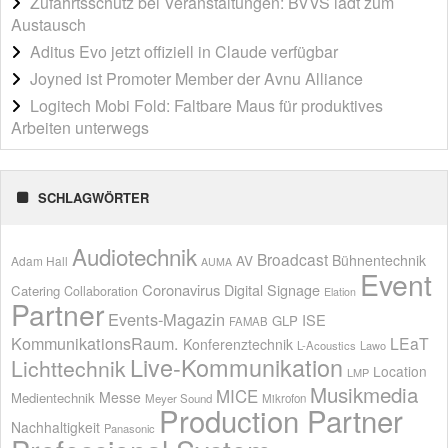
Zufahrtsschutz bei Veranstaltungen: BVVS lädt zum
Austausch
Aditus Evo jetzt offiziell in Claude verfügbar
Joyned ist Promoter Member der Avnu Alliance
Logitech Mobi Fold: Faltbare Maus für produktives
Arbeiten unterwegs
SCHLAGWÖRTER
Audiotechnik
Broadcast
AV
Bühnentechnik
Adam Hall
AUMA
Event
Coronavirus
Digital Signage
Catering
Collaboration
Elation
Partner
Events-Magazin
ISE
GLP
FAMAB
KommunikationsRaum.
LEaT
Konferenztechnik
L-Acoustics
Lawo
Live-Kommunikation
Lichttechnik
Location
LMP
Musikmedia
MICE
Messe
Medientechnik
Meyer Sound
Mikrofon
Production Partner
Nachhaltigkeit
Panasonic