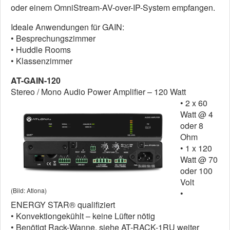
oder einem OmniStream-AV-over-IP-System empfangen.
Ideale Anwendungen für GAIN:
• Besprechungszimmer
• Huddle Rooms
• Klassenzimmer
AT-GAIN-120
Stereo / Mono Audio Power Amplifier – 120 Watt
• 2 x 60
Watt @ 4
oder 8
Ohm
• 1 x 120
Watt @ 70
oder 100
Volt
(Bild: Atlona)
•
ENERGY STAR® qualifiziert
• Konvektiongekühlt – keine Lüfter nötig
• Benötigt Rack-Wanne, siehe AT-RACK-1RU weiter