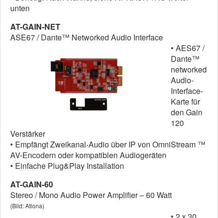
unten
AT-GAIN-NET
ASE67 / Dante™ Networked Audio Interface
• AES67 /
Dante™
networked
Audio-
Interface-
Karte für
den Gain
120
Verstärker
• Empfängt Zweikanal-Audio über IP von OmniStream ™
AV-Encodern oder kompatiblen Audiogeräten
• Einfache Plug&Play Installation
AT-GAIN-60
Stereo / Mono Audio Power Amplifier – 60 Watt
(Bild: Atlona)
• 2 x 30