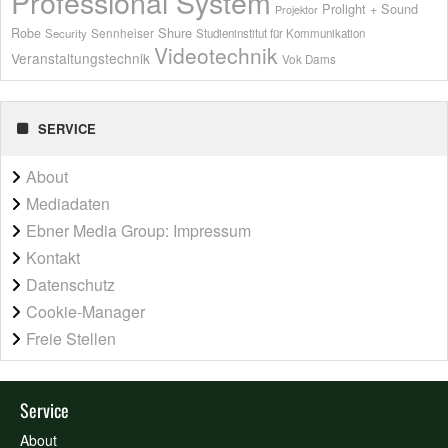
Professional System
Prolight + Sound
Projektor
Shure
Robe
Sennheiser
Security
Studieninstitut für Kommunikation
Videotechnik
Veranstaltungstechnik
Vok Dams
SERVICE
About
Mediadaten
Ebner Media Group: Impressum
Kontakt
Datenschutz
Cookie-Manager
Freie Stellen
Service
About