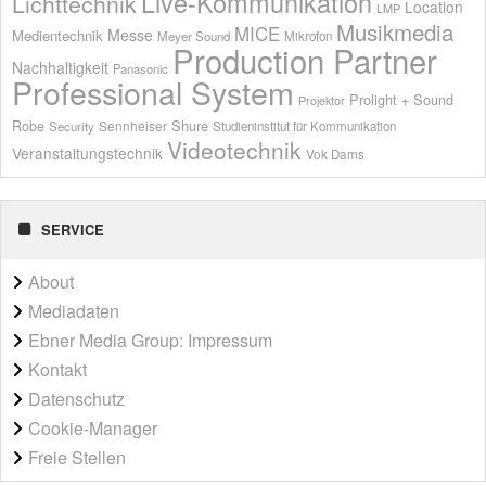
Live-Kommunikation
Lichttechnik
Location
LMP
Musikmedia
MICE
Messe
Medientechnik
Meyer Sound
Mikrofon
Production Partner
Nachhaltigkeit
Panasonic
Professional System
Prolight + Sound
Projektor
Shure
Robe
Sennheiser
Security
Studieninstitut für Kommunikation
Videotechnik
Veranstaltungstechnik
Vok Dams
SERVICE
About
Mediadaten
Ebner Media Group: Impressum
Kontakt
Datenschutz
Cookie-Manager
Freie Stellen