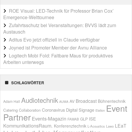
ROE Visual: LED-Technik für Professor Brian Cox’
Emergence-Welttournee
Zufahrtsschutz bei Veranstaltungen: BVVS lädt zum
Austausch
Aditus Evo jetzt offiziell in Claude verfügbar
Joyned ist Promoter Member der Avnu Alliance
Logitech Mobi Fold: Faltbare Maus für produktives
Arbeiten unterwegs
SCHLAGWÖRTER
Audiotechnik
Broadcast
AV
Bühnentechnik
Adam Hall
AUMA
Event
Coronavirus
Digital Signage
Catering
Collaboration
Elation
Partner
Events-Magazin
ISE
GLP
FAMAB
KommunikationsRaum.
LEaT
Konferenztechnik
L-Acoustics
Lawo