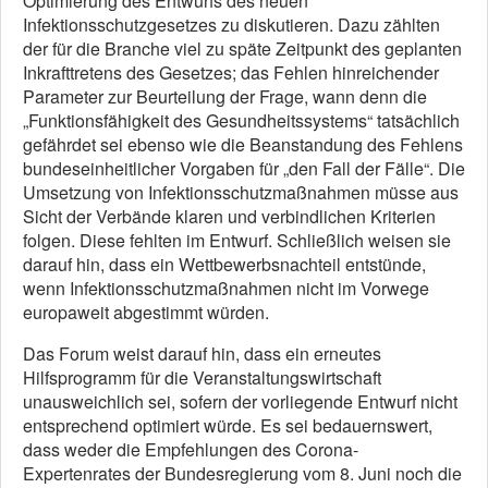
Optimierung des Entwurfs des neuen
Infektionsschutzgesetzes zu diskutieren. Dazu zählten
der für die Branche viel zu späte Zeitpunkt des geplanten
Inkrafttretens des Gesetzes; das Fehlen hinreichender
Parameter zur Beurteilung der Frage, wann denn die
„Funktionsfähigkeit des Gesundheitssystems“ tatsächlich
gefährdet sei ebenso wie die Beanstandung des Fehlens
bundeseinheitlicher Vorgaben für „den Fall der Fälle“. Die
Umsetzung von Infektionsschutzmaßnahmen müsse aus
Sicht der Verbände klaren und verbindlichen Kriterien
folgen. Diese fehlten im Entwurf. Schließlich weisen sie
darauf hin, dass ein Wettbewerbsnachteil entstünde,
wenn Infektionsschutzmaßnahmen nicht im Vorwege
europaweit abgestimmt würden.
Das Forum weist darauf hin, dass ein erneutes
Hilfsprogramm für die Veranstaltungswirtschaft
unausweichlich sei, sofern der vorliegende Entwurf nicht
entsprechend optimiert würde. Es sei bedauernswert,
dass weder die Empfehlungen des Corona-
Expertenrates der Bundesregierung vom 8. Juni noch die