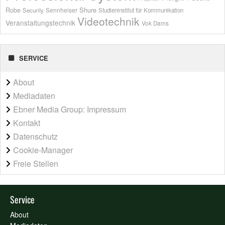
Shure
Robe
Sennheiser
Security
Studieninstitut für Kommunikation
Videotechnik
Veranstaltungstechnik
Vok Dams
SERVICE
About
Mediadaten
Ebner Media Group: Impressum
Kontakt
Datenschutz
Cookie-Manager
Freie Stellen
Service
About