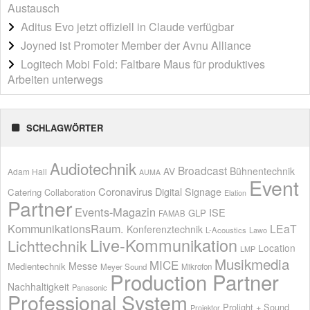
Austausch
Aditus Evo jetzt offiziell in Claude verfügbar
Joyned ist Promoter Member der Avnu Alliance
Logitech Mobi Fold: Faltbare Maus für produktives
Arbeiten unterwegs
SCHLAGWÖRTER
Audiotechnik
Broadcast
AV
Bühnentechnik
Adam Hall
AUMA
Event
Coronavirus
Digital Signage
Catering
Collaboration
Elation
Partner
Events-Magazin
ISE
GLP
FAMAB
KommunikationsRaum.
LEaT
Konferenztechnik
L-Acoustics
Lawo
Live-Kommunikation
Lichttechnik
Location
LMP
Musikmedia
MICE
Messe
Medientechnik
Meyer Sound
Mikrofon
Production Partner
Nachhaltigkeit
Panasonic
Professional System
Prolight + Sound
Projektor