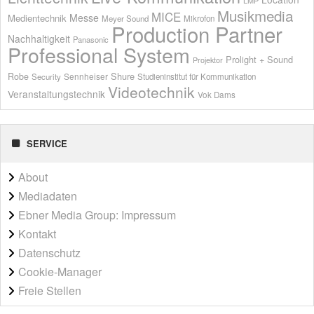
Musikmedia
MICE
Messe
Medientechnik
Meyer Sound
Mikrofon
Production Partner
Nachhaltigkeit
Panasonic
Professional System
Prolight + Sound
Projektor
Shure
Robe
Sennheiser
Security
Studieninstitut für Kommunikation
Videotechnik
Veranstaltungstechnik
Vok Dams
SERVICE
About
Mediadaten
Ebner Media Group: Impressum
Kontakt
Datenschutz
Cookie-Manager
Freie Stellen