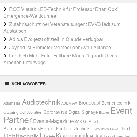
ROE Visual: LED-Technik für Professor Brian Cox’
Emergence-Welttournee
Zufahrtsschutz bei Veranstaltungen: BVVS lädt zum
Austausch
Aditus Evo jetzt offiziell in Claude verfügbar
Joyned ist Promoter Member der Avnu Alliance
Logitech Mobi Fold: Faltbare Maus für produktives
Arbeiten unterwegs
SCHLAGWÖRTER
Audiotechnik
Broadcast
AV
Bühnentechnik
Adam Hall
AUMA
Event
Coronavirus
Digital Signage
Catering
Collaboration
Elation
Partner
Events-Magazin
ISE
GLP
FAMAB
KommunikationsRaum.
LEaT
Konferenztechnik
L-Acoustics
Lawo
Live-Kommunikation
Lichttechnik
Location
LMP