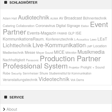
SCHLAGWÖRTER
Audiotechnik
Broadcast
AV
Bühnentechnik
Adam Hall
AUMA
Event
Coronavirus
Digital Signage
Catering
Collaboration
Elation
Partner
Events-Magazin
ISE
GLP
FAMAB
KommunikationsRaum.
LEaT
Konferenztechnik
L-Acoustics
Lawo
Live-Kommunikation
Lichttechnik
Location
LMP
Musikmedia
MICE
Messe
Medientechnik
Meyer Sound
Mikrofon
Production Partner
Nachhaltigkeit
Panasonic
Professional System
Prolight + Sound
Projektor
Shure
Robe
Sennheiser
Security
Studieninstitut für Kommunikation
Videotechnik
Veranstaltungstechnik
Vok Dams
SERVICE
About