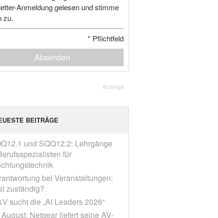
etter-Anmeldung gelesen und stimme
n zu.
*
Pflichtfeld
Absenden
Anzeige
EUESTE BEITRÄGE
Q12.1 und SQQ12.2: Lehrgänge
erufsspezialisten für
chtungstechnik
rantwortung bei Veranstaltungen:
st zuständig?
V sucht die „AI Leaders 2026“
 August: Netgear liefert seine AV-