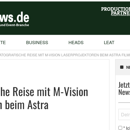
TE
BUSINESS
HEADS
LEAT
ATOGRAFISCHE REISE MIT M-VISION LASERPROJEKTOREN BEIM ASTRA FILM
N
Jetz
he Reise mit M-Vision
News
n beim Astra
Ic
*