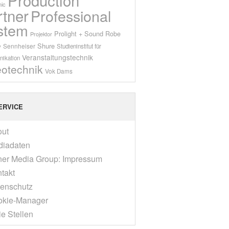
ic
rtner
Professional
stem
Prolight + Sound
Robe
Projektor
Shure
Sennheiser
y
Studieninstitut für
Veranstaltungstechnik
ikation
eotechnik
Vok Dams
ERVICE
out
diadaten
er Media Group: Impressum
takt
enschutz
okie-Manager
ie Stellen