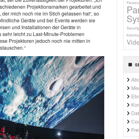
Panason
Pa
rschiedenen Projektionsmarken gearbeitet und
r, der mich noch nie im Stich gelassen hat“, so
Sy
findliche Geräte und bei Events werden sie
isen und Installationen der Geräte in
Securit
 sehr leicht zu Last-Minute-Problemen
Kommun
Vid
ese Projektoren jedoch noch nie mitten in
stauschen.“
S
Ab
Me
Ebn
Kon
Dat
Co
Fre