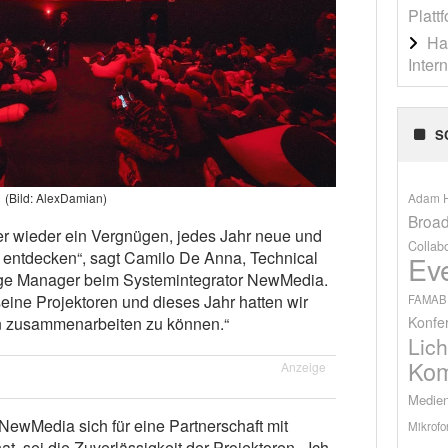
Platt
Ha
Inter
S
Adam H
(Bild: AlexDamian)
Broad
mer wieder ein Vergnügen, jedes Jahr neue und
Collab
 entdecken“, sagt Camilo De Anna, Technical
Ev
ge Manager beim Systemintegrator NewMedia.
eine Projektoren und dieses Jahr hatten wir
FAMAB
Konfe
ion zusammenarbeiten zu können.“
Lich
Kom
Anzeige
Medien
ewMedia sich für eine Partnerschaft mit
Mikrofo
at, sei die Zuverlässigkeit der Projektoren. „Ich