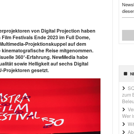
Newsl
diese
rprojektoren von Digital Projection haben
 Film Festivals Ende 2023 im Full Dome,
Multimedia-Projektionskuppel auf dem
ne kinematografische Reise mitgenommen.
visuelle 360°-Erfahrung. NewMedia habe
lität sowie Helligkeit auf sechs Digital
-Projektoren gesetzt.
N
SQ
zum B
Beleu
Ve
Wer i
W&
Ab