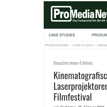
CASE STUDIES
PRODUK
PROMEDIANEWS
CASE STUDIES
KINEM
Besucher:innen-Erlebnis
Kinematografisc
Laserprojektore
Filmfestival
von Redaktion
,
25. Februar 2024