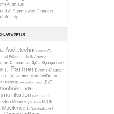
form Align aus
rald A. Summa wird Chair der
net Society
CHLAGWÖRTER
Audiotechnik
AV
all
AUMA
cast
Bühnentechnik
Catering
Coronavirus
Digital Signage
oration
Elation
ent Partner
Events-Magazin
KommunikationsRaum.
ISE
GLP
LEaT
renztechnik
L-Acoustics
Lawo
Live-
ttechnik
munikation
Location
LMP
MICE
Messe
technik
Meyer Sound
Musikmedia
Nachhaltigkeit
n
Production