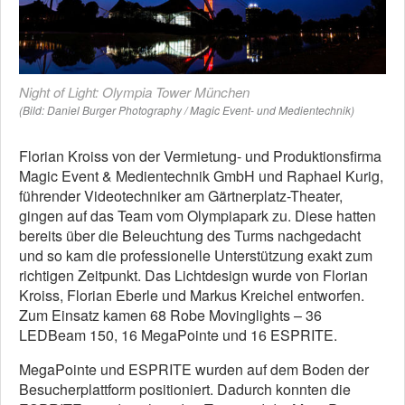
Night of Light: Olympia Tower München
(Bild: Daniel Burger Photography / Magic Event- und Medientechnik)
Florian Kroiss von der Vermietung- und Produktionsfirma
Magic Event & Medientechnik GmbH und Raphael Kurig,
führender Videotechniker am Gärtnerplatz-Theater,
gingen auf das Team vom Olympiapark zu. Diese hatten
bereits über die Beleuchtung des Turms nachgedacht
und so kam die professionelle Unterstützung exakt zum
richtigen Zeitpunkt. Das Lichtdesign wurde von Florian
Kroiss, Florian Eberle und Markus Kreichel entworfen.
Zum Einsatz kamen 68 Robe Movinglights – 36
LEDBeam 150, 16 MegaPointe und 16 ESPRITE.
MegaPointe und ESPRITE wurden auf dem Boden der
Besucherplattform positioniert. Dadurch konnten die