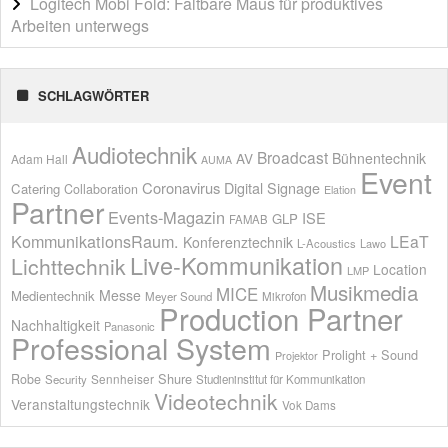
Logitech Mobi Fold: Faltbare Maus für produktives
Arbeiten unterwegs
SCHLAGWÖRTER
Audiotechnik
Broadcast
AV
Bühnentechnik
Adam Hall
AUMA
Event
Coronavirus
Digital Signage
Catering
Collaboration
Elation
Partner
Events-Magazin
ISE
GLP
FAMAB
KommunikationsRaum.
LEaT
Konferenztechnik
L-Acoustics
Lawo
Live-Kommunikation
Lichttechnik
Location
LMP
Musikmedia
MICE
Messe
Medientechnik
Meyer Sound
Mikrofon
Production Partner
Nachhaltigkeit
Panasonic
Professional System
Prolight + Sound
Projektor
Shure
Robe
Sennheiser
Security
Studieninstitut für Kommunikation
Videotechnik
Veranstaltungstechnik
Vok Dams