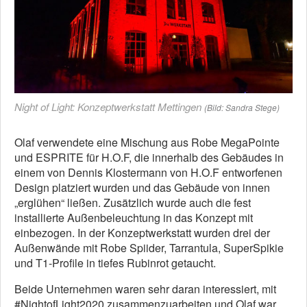
Night of Light: Konzeptwerkstatt Mettingen
(Bild: Sandra Stege)
Olaf verwendete eine Mischung aus Robe MegaPointe
und ESPRITE für H.O.F, die innerhalb des Gebäudes in
einem von Dennis Klostermann von H.O.F entworfenen
Design platziert wurden und das Gebäude von innen
„erglühen“ ließen. Zusätzlich wurde auch die fest
installierte Außenbeleuchtung in das Konzept mit
einbezogen. In der Konzeptwerkstatt wurden drei der
Außenwände mit Robe Spiider, Tarrantula, SuperSpikie
und T1-Profile in tiefes Rubinrot getaucht.
Beide Unternehmen waren sehr daran interessiert, mit
#NightofLight2020 zusammenzuarbeiten und Olaf war