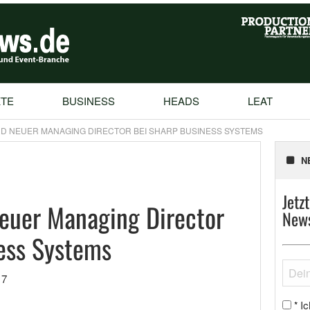
TE
BUSINESS
HEADS
LEAT
RD NEUER MANAGING DIRECTOR BEI SHARP BUSINESS SYSTEMS
N
Jetz
neuer Managing Director
News
ess Systems
17
Ic
*