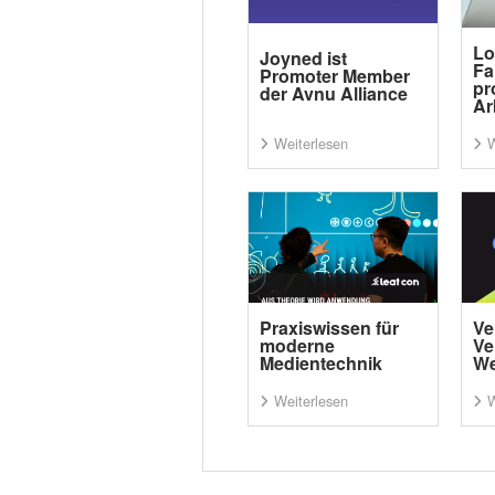
Lo
Joyned ist
Fa
Promoter Member
pr
der Avnu Alliance
Ar
Weiterlesen
W
Praxiswissen für
Ve
moderne
Ve
Medientechnik
We
Weiterlesen
W