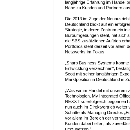
langjährige Erfahrung im Handel pr
Nähe zu Kunden und Partnern aus
Die 2013 im Zuge der Neuausrich
Deutschland blickt auf ein erfolg
Strategie, in deren Zentrum ein in
Büroumgebungen steht, hat sich st
die SBS zusätzlichen Auftrieb erh
Portfolios steht derzeit vor allem
Netzwerks im Fokus.
„Sharp Business Systems konnte in
Entwicklung verzeichnen“, bestäti
Scott mit seiner langjährigen Expe
Marktposition in Deutschland in Zu
„Was wir im Handel mit unserem 
Technologien, My Integrated Off
NEXXT so erfolgreich begonnen h
nun auch im Direktvertrieb weiter 
Schritte als Managing Director. „F
vor allem im Bereich der vernetz
Kunden dabei helfen, als zuverlässig
umzusetzen.“