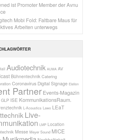
yned ist Promoter Member der Avnu
nce
gitech Mobi Fold: Faltbare Maus für
ktives Arbeiten unterwegs
CHLAGWÖRTER
Audiotechnik
AV
all
AUMA
cast
Bühnentechnik
Catering
Coronavirus
Digital Signage
oration
Elation
ent Partner
Events-Magazin
KommunikationsRaum.
ISE
GLP
LEaT
renztechnik
L-Acoustics
Lawo
Live-
ttechnik
munikation
Location
LMP
MICE
Messe
technik
Meyer Sound
Musikmedia
Nachhaltigkeit
n