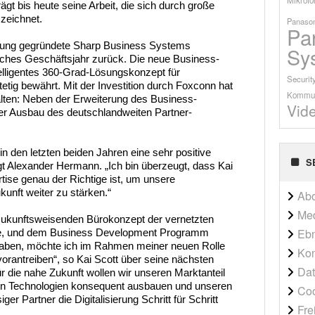
ägt bis heute seine Arbeit, die sich durch große
zeichnet.
Panason
Pa
tung gegründete Sharp Business Systems
Sy
reiches Geschäftsjahr zurück. Die neue Business-
telligentes 360-Grad-Lösungskonzept für
Securit
etig bewährt. Mit der Investition durch Foxconn hat
Kommun
alten: Neben der Erweiterung des Business-
Vid
 der Ausbau des deutschlandweiten Partner-
 den letzten beiden Jahren eine sehr positive
S
gt Alexander Hermann. „Ich bin überzeugt, dass Kai
rtise genau der Richtige ist, um unsere
kunft weiter zu stärken.“
Ab
Me
zukunftsweisenden Bürokonzept der vernetzten
Ebn
ice, und dem Business Development Programm
aben, möchte ich im Rahmen meiner neuen Rolle
Kon
vorantreiben“, so Kai Scott über seine nächsten
Dat
ür die nahe Zukunft wollen wir unseren Marktanteil
ten Technologien konsequent ausbauen und unseren
Co
er Partner die Digitalisierung Schritt für Schritt
Fre