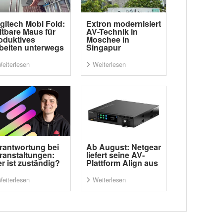
gitech Mobi Fold:
Extron modernisiert
ltbare Maus für
AV-Technik in
oduktives
Moschee in
beiten unterwegs
Singapur
eiterlesen
Weiterlesen
rantwortung bei
Ab August: Netgear
ranstaltungen:
liefert seine AV-
r ist zuständig?
Plattform Align aus
eiterlesen
Weiterlesen