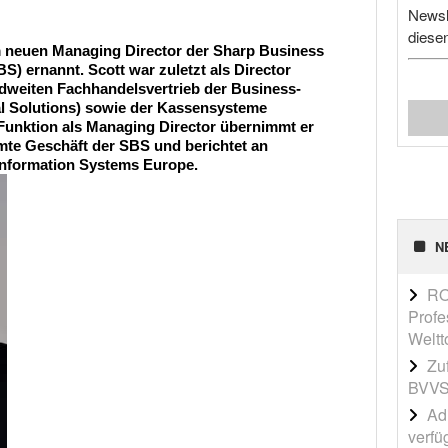
Newsl
diese
m neuen Managing Director der Sharp Business
 ernannt. Scott war zuletzt als Director
ndweiten Fachhandelsvertrieb der Business-
 Solutions) sowie der Kassensysteme
 Funktion als Managing Director übernimmt er
mte Geschäft der SBS und berichtet an
Information Systems Europe.
N
RO
Profe
Weltt
Zu
BVVS
Adi
verfü