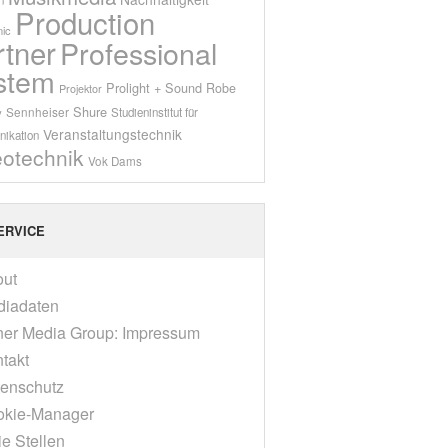
Production
ic
rtner
Professional
stem
Prolight + Sound
Robe
Projektor
Shure
Sennheiser
y
Studieninstitut für
Veranstaltungstechnik
ikation
eotechnik
Vok Dams
ERVICE
out
diadaten
er Media Group: Impressum
takt
enschutz
okie-Manager
ie Stellen