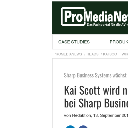
CASE STUDIES
PRODUK
PROMEDIANEWS
HEADS
KAI SCOTT WI
Sharp Business Systems wächst
Kai Scott wird 
bei Sharp Busin
von Redaktion
,
13. September 20