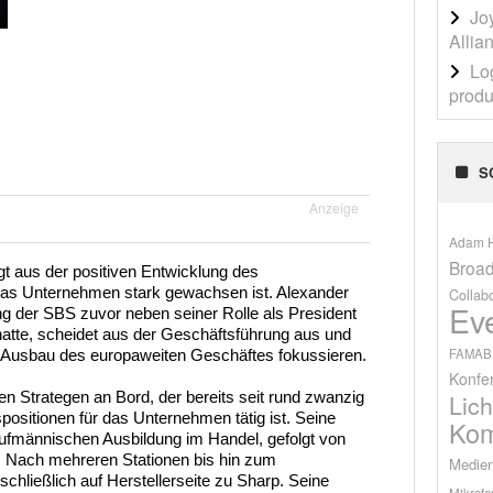
Jo
Allia
Lo
produ
S
Anzeige
Adam H
Broad
gt aus der positiven Entwicklung des
 das Unternehmen stark gewachsen ist. Alexander
Collab
Ev
g der SBS zuvor neben seiner Rolle als President
atte, scheidet aus der Geschäftsführung aus und
FAMAB
en Ausbau des europaweiten Geschäftes fokussieren.
Konfe
Lich
en Strategen an Bord, der bereits seit rund zwanzig
ositionen für das Unternehmen tätig ist. Seine
Kom
aufmännischen Ausbildung im Handel, gefolgt von
. Nach mehreren Stationen bis hin zum
Medien
schließlich auf Herstellerseite zu Sharp. Seine
Mikrofo