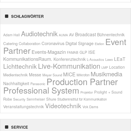
SCHLAGWÖRTER
Audiotechnik
Broadcast
AV
Bühnentechnik
Adam Hall
AUMA
Event
Coronavirus
Digital Signage
Catering
Collaboration
Elation
Partner
Events-Magazin
ISE
GLP
FAMAB
KommunikationsRaum.
LEaT
Konferenztechnik
L-Acoustics
Lawo
Live-Kommunikation
Lichttechnik
Location
LMP
Musikmedia
MICE
Messe
Medientechnik
Meyer Sound
Mikrofon
Production Partner
Nachhaltigkeit
Panasonic
Professional System
Prolight + Sound
Projektor
Shure
Robe
Sennheiser
Security
Studieninstitut für Kommunikation
Videotechnik
Veranstaltungstechnik
Vok Dams
SERVICE