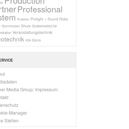
ic
rtner
Professional
stem
Prolight + Sound
Robe
Projektor
Shure
Sennheiser
y
Studieninstitut für
Veranstaltungstechnik
ikation
eotechnik
Vok Dams
ERVICE
out
diadaten
er Media Group: Impressum
takt
enschutz
okie-Manager
ie Stellen