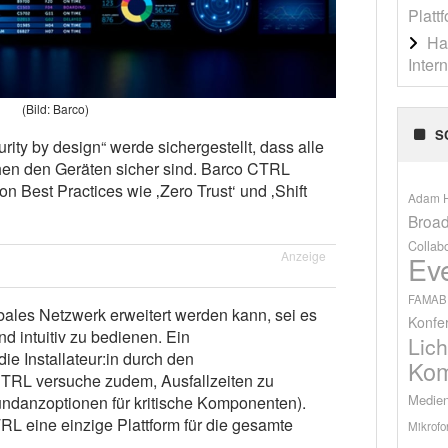
Platt
Ha
Inter
(Bild: Barco)
S
ity by design“ werde sichergestellt, dass alle
n den Geräten sicher sind. Barco CTRL
n Best Practices wie ‚Zero Trust‘ und ‚Shift
Adam H
Broad
Collab
Anzeige
Ev
FAMAB
ales Netzwerk erweitert werden kann, sei es
Konfe
d intuitiv zu bedienen. Ein
Lich
die Installateur:in durch den
Kom
CTRL versuche zudem, Ausfallzeiten zu
Medien
ndanzoptionen für kritische Komponenten).
RL eine einzige Plattform für die gesamte
Mikrofo