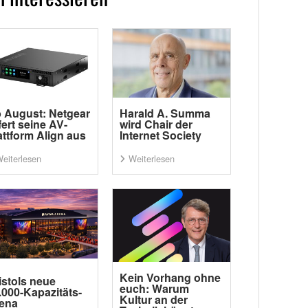
 August: Netgear
Harald A. Summa
efert seine AV-
wird Chair der
attform Align aus
Internet Society
eiterlesen
Weiterlesen
Kein Vorhang ohne
istols neue
euch: Warum
.000-Kapazitäts-
Kultur an der
ena