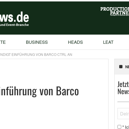
TE
BUSINESS
HEADS
LEAT
NDIGT EINFÜHRUNG VON BARCO CTRL AN
N
Jetz
inführung von Barco
News
Ic
*