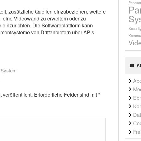
Panason
Pa
eit, zusätzliche Quellen einzubeziehen, weitere
Sy
, eine Videowand zu erweitern oder zu
einzurichten. Die Softwareplattform kann
Securit
entsysteme von Drittanbietern über APIs
Kommun
Vid
S
l System
Ab
Me
veröffentlicht.
Erforderliche Felder sind mit
*
Ebn
Kon
Dat
Co
Fre