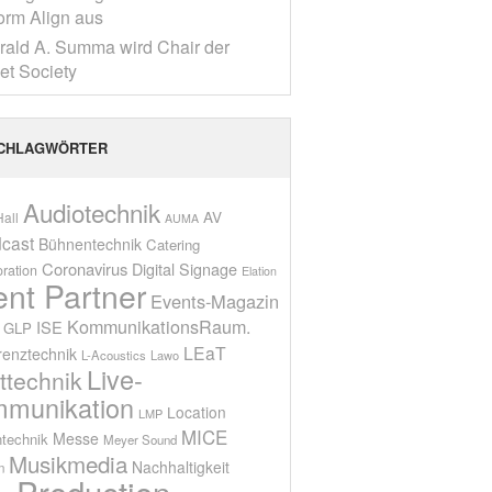
form Align aus
rald A. Summa wird Chair der
net Society
CHLAGWÖRTER
Audiotechnik
AV
all
AUMA
cast
Bühnentechnik
Catering
Coronavirus
Digital Signage
oration
Elation
ent Partner
Events-Magazin
KommunikationsRaum.
ISE
GLP
LEaT
renztechnik
L-Acoustics
Lawo
Live-
ttechnik
munikation
Location
LMP
MICE
Messe
technik
Meyer Sound
Musikmedia
Nachhaltigkeit
n
Production