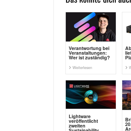
Verantwortung bei
Ab
Veranstaltungen:
li
Wer ist zuständig?
Pl
Weiterlesen
W
Lightware
Br
veröffentlicht
20
zweiten
Ar
Sustainability