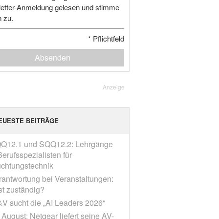
etter-Anmeldung gelesen und stimme
n zu.
*
Pflichtfeld
Absenden
Anzeige
EUESTE BEITRÄGE
Q12.1 und SQQ12.2: Lehrgänge
erufsspezialisten für
chtungstechnik
rantwortung bei Veranstaltungen:
st zuständig?
V sucht die „AI Leaders 2026“
 August: Netgear liefert seine AV-