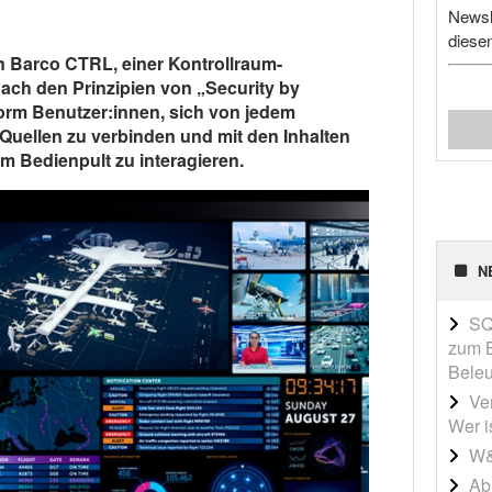
Newsl
diese
n Barco CTRL, einer Kontrollraum-
Nach den Prinzipien von „Security by
form Benutzer:innen, sich von jedem
 Quellen zu verbinden und mit den Inhalten
m Bedienpult zu interagieren.
N
SQ
zum B
Beleu
Ve
Wer i
W&
Ab