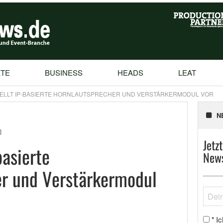
TE
BUSINESS
HEADS
LEAT
ELLT IP-BASIERTE HORNLAUTSPRECHER UND VERSTÄRKERMODUL VOR
N
n
Jetz
basierte
News
er und Verstärkermodul
Ic
*