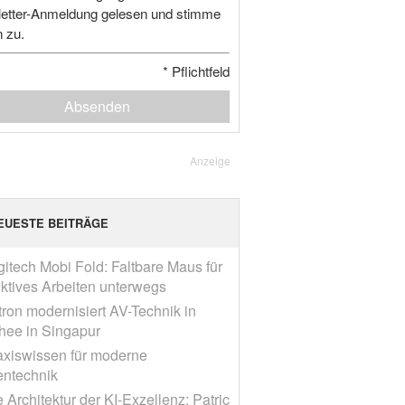
etter-Anmeldung gelesen und stimme
n zu.
*
Pflichtfeld
Absenden
Anzeige
EUESTE BEITRÄGE
gitech Mobi Fold: Faltbare Maus für
ktives Arbeiten unterwegs
tron modernisiert AV-Technik in
ee in Singapur
axiswissen für moderne
entechnik
 Architektur der KI-Exzellenz: Patric