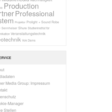
Production
ic
rtner
Professional
stem
Prolight + Sound
Robe
Projektor
Shure
Sennheiser
y
Studieninstitut für
Veranstaltungstechnik
ikation
eotechnik
Vok Dams
ERVICE
out
diadaten
er Media Group: Impressum
takt
enschutz
okie-Manager
ie Stellen