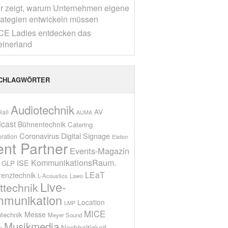
r zeigt, warum Unternehmen eigene
rategien entwickeln müssen
CE Ladies entdecken das
einerland
CHLAGWÖRTER
Audiotechnik
AV
all
AUMA
cast
Bühnentechnik
Catering
Coronavirus
Digital Signage
oration
Elation
ent Partner
Events-Magazin
KommunikationsRaum.
ISE
GLP
LEaT
renztechnik
L-Acoustics
Lawo
Live-
ttechnik
munikation
Location
LMP
MICE
Messe
technik
Meyer Sound
Musikmedia
Nachhaltigkeit
n