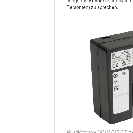
integrierte Kondensatormikrof
Person(en) zu sprechen.
Verstärkermodul AMN-P15-SIP
(B