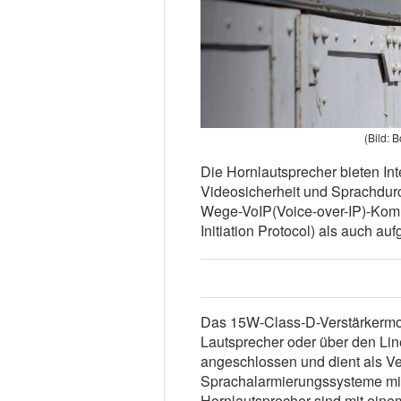
(Bild: 
Die Hornlautsprecher bieten Int
Videosicherheit und Sprachdur
Wege-VoIP(Voice-over-IP)-Komm
Initiation Protocol) als auch a
Das 15W-Class-D-Verstärkermod
Lautsprecher oder über den Lin
angeschlossen und dient als V
Sprachalarmierungssysteme mit
Hornlautsprecher sind mit einem