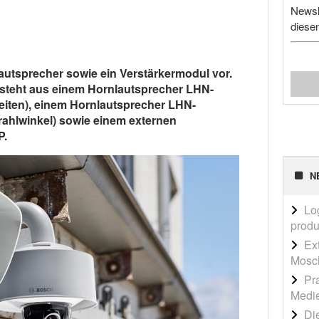
Newsl
diese
lautsprecher sowie ein Verstärkermodul vor.
steht aus einem Hornlautsprecher LHN-
eiten), einem Hornlautsprecher LHN-
ahlwinkel) sowie einem externen
P.
N
Lo
produ
Ex
Mosch
Pr
Medi
Die