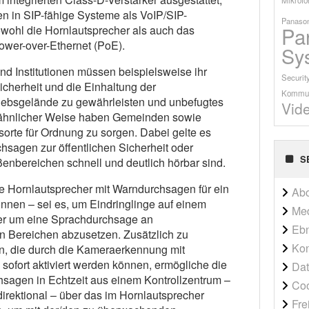
en in SIP-fähige Systeme als VoIP/SIP-
Panason
Pa
owohl die Hornlautsprecher als auch das
ower-over-Ethernet (PoE).
Sy
nd Institutionen müssen beispielsweise ihr
Securit
cherheit und die Einhaltung der
Kommun
riebsgelände zu gewährleisten und unbefugtes
Vid
In ähnlicher Weise haben Gemeinden sowie
sorte für Ordnung zu sorgen. Dabei gelte es
hsagen zur öffentlichen Sicherheit oder
S
ßenbereichen schnell und deutlich hörbar sind.
ie Hornlautsprecher mit Warndurchsagen für ein
Ab
önnen – sei es, um Eindringlinge auf einem
Me
er um eine Sprachdurchsage an
Ebn
n Bereichen abzusetzen. Zusätzlich zu
Kon
, die durch die Kameraerkennung mit
 sofort aktiviert werden können, ermögliche die
Dat
sagen in Echtzeit aus einem Kontrollzentrum –
Co
direktional – über das im Hornlautsprecher
Fre