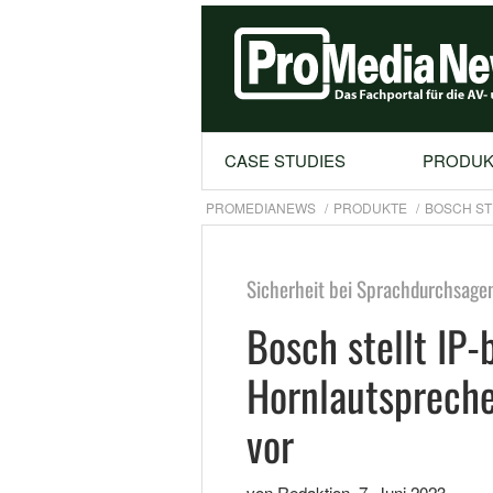
CASE STUDIES
PRODUK
PROMEDIANEWS
PRODUKTE
BOSCH ST
Sicherheit bei Sprachdurchsage
Bosch stellt IP-
Hornlautsprech
vor
von Redaktion
,
7. Juni 2023