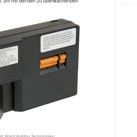
on, um mit der/den zu überwachenden
ild: Bosch Building Technologies)