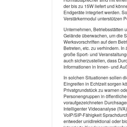
der bis zu 15W liefert und könn
Endgeräte integriert werden. S
Verstärkermodul unterstützen P
Unternehmen, Betriebsstätten u
Gelände überwachen, um die Si
Werksvorschriften auf dem Bet
Betreten, etc. zu verhindern. 
große Sport- und Veranstaltung
auch sicherzustellen, dass Durc
Informationen in Innen- und Au
In solchen Situationen sollen d
Eingreifen in Echtzeit sorgen k
Privatgrundstück zu warnen od
Personengruppen in öffentliche
voraufgezeichneten Durchsagen
Intelligenter Videoanalyse (IVA)
VoIP/SIP-Fähigkeit Sprachdurch
entweder unidirektional oder bi