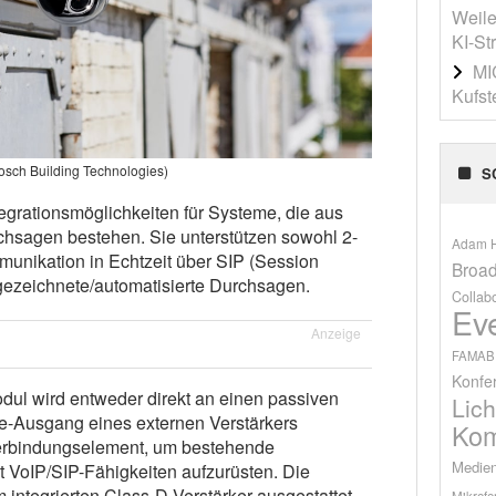
Weile
KI-St
MI
Kufst
Bosch Building Technologies)
S
egrationsmöglichkeiten für Systeme, die aus
chsagen bestehen. Sie unterstützen sowohl 2-
Adam H
unikation in Echtzeit über SIP (Session
Broad
ufgezeichnete/automatisierte Durchsagen.
Collab
Ev
Anzeige
FAMAB
Konfe
ul wird entweder direkt an einen passiven
Lich
e-Ausgang eines externen Verstärkers
Kom
erbindungselement, um bestehende
Medien
 VoIP/SIP-Fähigkeiten aufzurüsten. Die
 integrierten Class-D-Verstärker ausgestattet,
Mikrofo