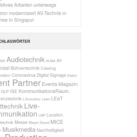
ktives Arbeiten unterwegs
tron modernisiert AV-Technik in
ee in Singapur
CHLAGWÖRTER
Audiotechnik
AV
all
AUMA
cast
Bühnentechnik
Catering
Coronavirus
Digital Signage
oration
Elation
ent Partner
Events-Magazin
KommunikationsRaum.
ISE
GLP
LEaT
renztechnik
L-Acoustics
Lawo
Live-
ttechnik
munikation
Location
LMP
MICE
Messe
technik
Meyer Sound
Musikmedia
Nachhaltigkeit
n
Production