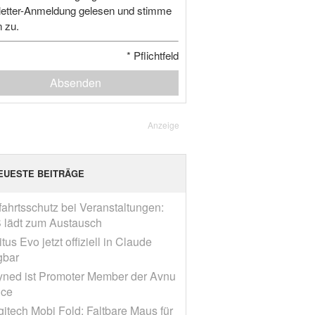
etter-Anmeldung gelesen und stimme
n zu.
*
Pflichtfeld
Absenden
Anzeige
EUESTE BEITRÄGE
fahrtsschutz bei Veranstaltungen:
 lädt zum Austausch
tus Evo jetzt offiziell in Claude
gbar
yned ist Promoter Member der Avnu
nce
gitech Mobi Fold: Faltbare Maus für