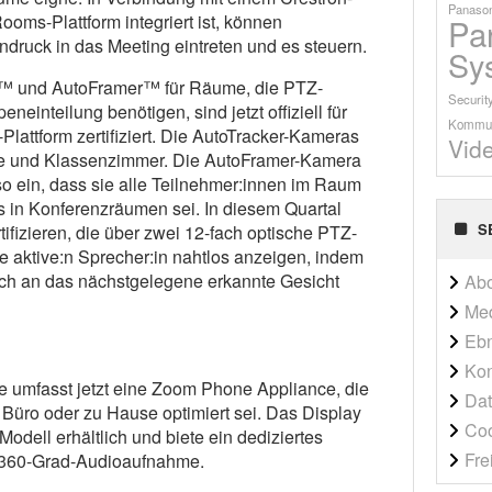
Panason
oms-Plattform integriert ist, können
Pa
ndruck in das Meeting eintreten und es steuern.
Sy
™ und AutoFramer™ für Räume, die PTZ-
Securit
einteilung benötigen, sind jetzt offiziell für
Kommun
lattform zertifiziert. Die AutoTracker-Kameras
Vid
me und Klassenzimmer. Die AutoFramer-Kamera
so ein, dass sie alle Teilnehmer:innen im Raum
s in Konferenzräumen sei. In diesem Quartal
S
fizieren, die über zwei 12-fach optische PTZ-
e aktive:n Sprecher:in nahtlos anzeigen, indem
sch an das nächstgelegene erkannte Gesicht
Ab
Me
Ebn
Kon
e umfasst jetzt eine Zoom Phone Appliance, die
Dat
m Büro oder zu Hause optimiert sei. Das Display
Co
Modell erhältlich und biete ein dediziertes
Fre
 360-Grad-Audioaufnahme.