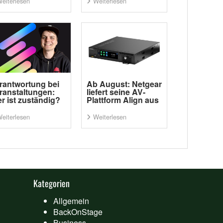
eiterlesen
Weiterlesen
rantwortung bei
Ab August: Netgear
ranstaltungen:
liefert seine AV-
r ist zuständig?
Plattform Align aus
eiterlesen
Weiterlesen
Kategorien
Allgemein
BackOnStage
Business