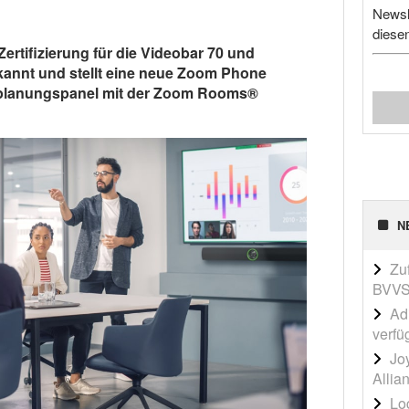
Newsl
diese
Zertifizierung für die Videobar 70 und
kannt und stellt eine neue Zoom Phone
nplanungspanel mit der Zoom Rooms®
N
Zu
BVVS
Adi
verfü
Jo
Allia
Lo