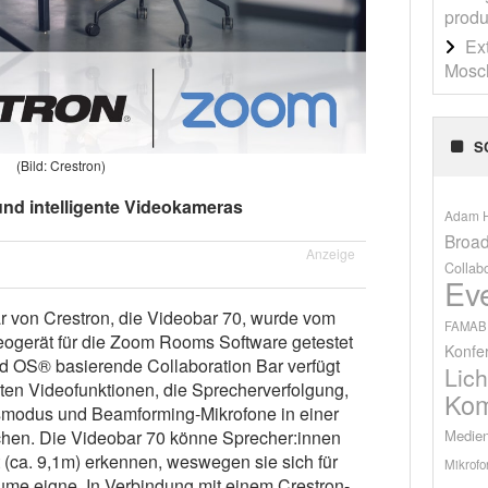
produ
Ex
Mosch
S
(Bild: Crestron)
und intelligente Videokameras
Adam H
Broad
Anzeige
Collab
Ev
ar von Crestron, die Videobar 70, wurde vom
FAMAB
ogerät für die Zoom Rooms Software getestet
Konfe
d OS® basierende Collaboration Bar verfügt
Lich
nten Videofunktionen, die Sprecherverfolgung,
Kom
smodus und Beamforming-Mikrofone in einer
Medien
hen. Die Videobar 70 könne Sprecher:innen
t (ca. 9,1m) erkennen, weswegen sie sich für
Mikrofo
ume eigne. In Verbindung mit einem Crestron-