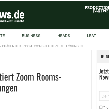
TE
BUSINESS
HEADS
LEAT
 PRÄSENTIERT ZOOM ROOMS-ZERTIFIZIERTE LÖSUNGEN
N
Jetz
tiert Zoom Rooms-
News
sungen
Ic
*