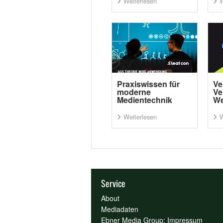
Weiterlesen
W
Praxiswissen für
Ve
moderne
Ve
Medientechnik
We
Weiterlesen
W
Service
About
Mediadaten
Ebner Media Group: Impressum