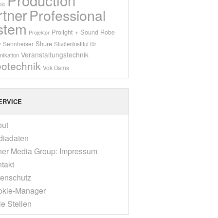
ic
rtner
Professional
stem
Prolight + Sound
Robe
Projektor
Shure
Sennheiser
y
Studieninstitut für
Veranstaltungstechnik
ikation
eotechnik
Vok Dams
ERVICE
out
diadaten
er Media Group: Impressum
takt
enschutz
okie-Manager
ie Stellen