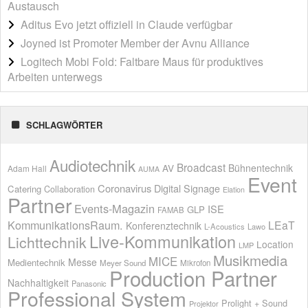
Austausch
Aditus Evo jetzt offiziell in Claude verfügbar
Joyned ist Promoter Member der Avnu Alliance
Logitech Mobi Fold: Faltbare Maus für produktives
Arbeiten unterwegs
SCHLAGWÖRTER
Audiotechnik
Broadcast
AV
Bühnentechnik
Adam Hall
AUMA
Event
Coronavirus
Digital Signage
Catering
Collaboration
Elation
Partner
Events-Magazin
ISE
GLP
FAMAB
KommunikationsRaum.
LEaT
Konferenztechnik
L-Acoustics
Lawo
Live-Kommunikation
Lichttechnik
Location
LMP
Musikmedia
MICE
Messe
Medientechnik
Meyer Sound
Mikrofon
Production Partner
Nachhaltigkeit
Panasonic
Professional System
Prolight + Sound
Projektor