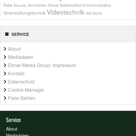
Shure
Robe
Sennheiser
Security
Studieninstitut für Kommunikation
Videotechnik
Veranstaltungstechnik
Vok Dams
SERVICE
About
Mediadaten
Ebner Media Group: Impressum
Kontakt
Datenschutz
Cookie-Manager
Freie Stellen
Service
About
Mediadaten