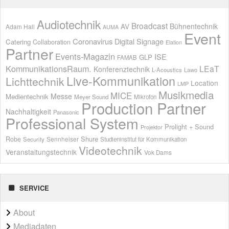
Audiotechnik
Broadcast
AV
Bühnentechnik
Adam Hall
AUMA
Event
Coronavirus
Digital Signage
Catering
Collaboration
Elation
Partner
Events-Magazin
ISE
GLP
FAMAB
KommunikationsRaum.
LEaT
Konferenztechnik
L-Acoustics
Lawo
Live-Kommunikation
Lichttechnik
Location
LMP
Musikmedia
MICE
Messe
Medientechnik
Meyer Sound
Mikrofon
Production Partner
Nachhaltigkeit
Panasonic
Professional System
Prolight + Sound
Projektor
Shure
Robe
Sennheiser
Security
Studieninstitut für Kommunikation
Videotechnik
Veranstaltungstechnik
Vok Dams
SERVICE
About
Mediadaten