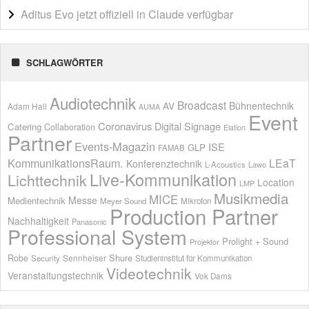
Aditus Evo jetzt offiziell in Claude verfügbar
SCHLAGWÖRTER
Audiotechnik
Broadcast
AV
Bühnentechnik
Adam Hall
AUMA
Event
Coronavirus
Digital Signage
Catering
Collaboration
Elation
Partner
Events-Magazin
ISE
GLP
FAMAB
KommunikationsRaum.
LEaT
Konferenztechnik
L-Acoustics
Lawo
Live-Kommunikation
Lichttechnik
Location
LMP
Musikmedia
MICE
Messe
Medientechnik
Meyer Sound
Mikrofon
Production Partner
Nachhaltigkeit
Panasonic
Professional System
Prolight + Sound
Projektor
Shure
Robe
Sennheiser
Security
Studieninstitut für Kommunikation
Videotechnik
Veranstaltungstechnik
Vok Dams