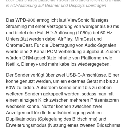
in HD-Auflösung auf Beamer und Displays übertragen
Das WPD-900 ermöglicht laut ViewSonic flüssiges
Streaming mit einer Verzögerung von weniger als 80 ms
und bietet eine Full-HD-Auflösung (1080p) bei 60 Hz.
Unterstützt werden dabei AirPlay, MiraCast und
ChromeCast. Für die Übertragung von Audio-Signalen
werde eine 2-Kanal PCM-Verbindung aufgebaut. Zudem
würden DRM-geschützte Inhalte von Plattformen wie
Netflix, Disney+ und mehr kabellos wiedergegeben.
Der Sender verfügt über zwei USB-C-Anschlüsse. Einer
könne genutzt werden, um ein externes Gerät mit bis zu
60W zu laden. Außerdem könne er mit bis zu sieben
weiteren Sendern gekoppelt werden, sodass man mit
einem einzigen Klick zwischen mehreren Präsentatoren
wechseln könne. Nutzer können zwischen zwei
Anzeigemodi für die Inhaltsübertragung wählen:
Duplikatmodus (Spiegelung des Bildschirms) und
Erweiterungsmodus (Nutzung eines zweiten Bildschirms