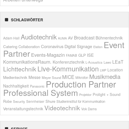
SCHLAGWÖRTER
Audiotechnik
Broadcast
AV
Bühnentechnik
Adam Hall
AUMA
Event
Coronavirus
Digital Signage
Catering
Collaboration
Elation
Partner
Events-Magazin
ISE
GLP
FAMAB
KommunikationsRaum.
LEaT
Konferenztechnik
L-Acoustics
Lawo
Live-Kommunikation
Lichttechnik
Location
LMP
Musikmedia
MICE
Messe
Medientechnik
Meyer Sound
Mikrofon
Production Partner
Nachhaltigkeit
Panasonic
Professional System
Prolight + Sound
Projektor
Shure
Robe
Sennheiser
Security
Studieninstitut für Kommunikation
Videotechnik
Veranstaltungstechnik
Vok Dams
SERVICE