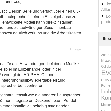
(Bild: QSC)
Jo
Allia
stic Design Serie und verfügt über einen 6,5-
Lo
oll-Lautsprecher in einem Einzelgehäuse zur
produ
entwickelte Modell kann direkt installiert
exen und zeitaufwändigen Zusammenbau
ionszeit deutlich verkürzt und die Arbeitskosten
S
Anzeige
Adam H
Broad
eal für alle Anwendungen, bei denen Musik zur
Collab
eispiel im Einzelhandel oder in der
Ev
S) verfügt der AD-P.HALO über
Hintergrundmusik-Wiedergabeleistung
FAMAB
tsprecher bei übertreffen.
Konfe
Lich
ngcharakteristik wie die anderen Lautsprecher
Kom
können Integratoren Deckeneinbau-, Pendel-
Medien
einer Installation beliebig miteinander
Mikrofo