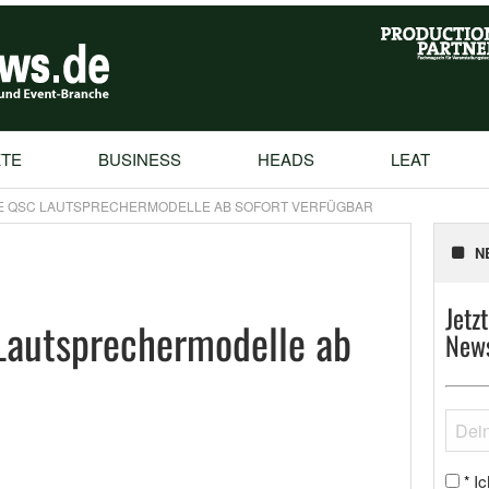
TE
BUSINESS
HEADS
LEAT
E QSC LAUTSPRECHERMODELLE AB SOFORT VERFÜGBAR
N
Jetz
Lautsprechermodelle ab
News
Ic
*