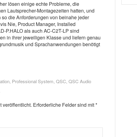
er lösen einige echte Probleme, die
gen Lautsprecher-Montagezeiten hatten, und
um so die Anforderungen von beinahe jeder
ravis Nie, Product Manager, Installed
AD-P.HALO als auch AC-C2T-LP sind
en in ihrer jeweiligen Klasse und liefern genau
tergrundmusik und Sprachanwendungen benötigt
lation
,
Professional System
,
QSC
,
QSC Audio
veröffentlicht.
Erforderliche Felder sind mit
*