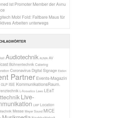
yned ist Promoter Member der Avnu
nce
gitech Mobi Fold: Faltbare Maus für
ktives Arbeiten unterwegs
CHLAGWÖRTER
Audiotechnik
AV
all
AUMA
cast
Bühnentechnik
Catering
Coronavirus
Digital Signage
oration
Elation
ent Partner
Events-Magazin
KommunikationsRaum.
ISE
GLP
LEaT
renztechnik
L-Acoustics
Lawo
Live-
ttechnik
munikation
Location
LMP
MICE
Messe
technik
Meyer Sound
Musikmedia
Nachhaltigkeit
n