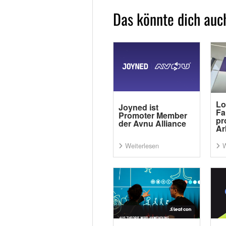
Das könnte dich auch
Lo
Joyned ist
Fa
Promoter Member
pr
der Avnu Alliance
Ar
Weiterlesen
W