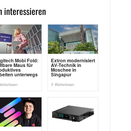
 interessieren
gitech Mobi Fold:
Extron modernisiert
ltbare Maus für
AV-Technik in
oduktives
Moschee in
beiten unterwegs
Singapur
eiterlesen
Weiterlesen