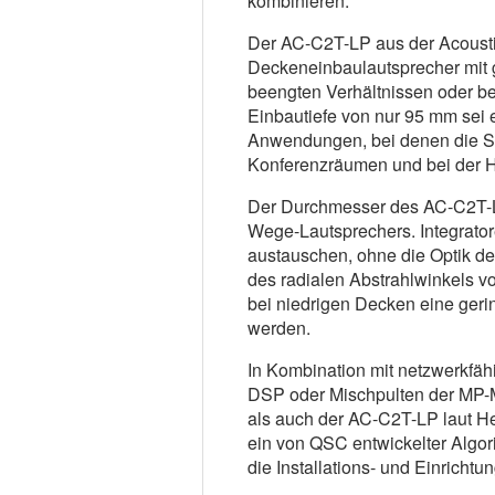
kombinieren.
Der AC-C2T-LP aus der Acoustic
Deckeneinbaulautsprecher mit ge
beengten Verhältnissen oder bei
Einbautiefe von nur 95 mm sei er
Anwendungen, bei denen die Sp
Konferenzräumen und bei der H
Der Durchmesser des AC-C2T-LP
Wege-Lautsprechers. Integrator
austauschen, ohne die Optik der
des radialen Abstrahlwinkels v
bei niedrigen Decken eine geri
werden.
In Kombination mit netzwerkfä
DSP oder Mischpulten der MP-
als auch der AC-C2T-LP laut Hers
ein von QSC entwickelter Algor
die Installations- und Einrichtu