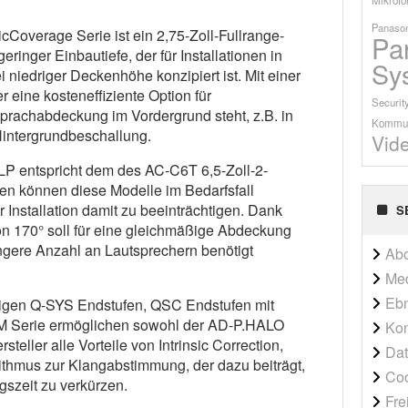
Panason
Coverage Serie ist ein 2,75-Zoll-Fullrange-
Pa
ringer Einbautiefe, der für Installationen in
Sy
 niedriger Deckenhöhe konzipiert ist. Mit einer
 eine kosteneffiziente Option für
Securit
rachabdeckung im Vordergrund steht, z.B. in
Kommun
intergrundbeschallung.
Vid
 entspricht dem des AC-C6T 6,5-Zoll-2-
en können diese Modelle im Bedarfsfall
 Installation damit zu beeinträchtigen. Dank
S
on 170° soll für eine gleichmäßige Abdeckung
ngere Anzahl an Lautsprechern benötigt
Ab
Me
Ebn
higen Q-SYS Endstufen, QSC Endstufen mit
M Serie ermöglichen sowohl der AD-P.HALO
Kon
teller alle Vorteile von Intrinsic Correction,
Dat
ithmus zur Klangabstimmung, der dazu beiträgt,
Co
ngszeit zu verkürzen.
Fre