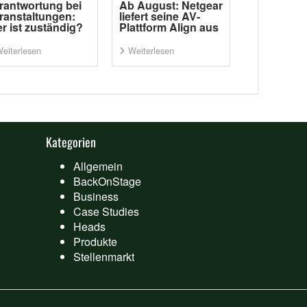
rantwortung bei
Ab August: Netgear
ranstaltungen:
liefert seine AV-
r ist zuständig?
Plattform Align aus
eiterlesen
Weiterlesen
Kategorien
Allgemein
BackOnStage
Business
Case Studies
Heads
Produkte
Stellenmarkt