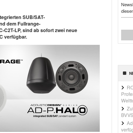
Newsl
diese
tegrierten SUB/SAT-
nd dem Fullrange-
-C2T-LP, sind ab sofort zwei neue
 verfügbar.
N
RO
Profe
Weltt
Zu
BVVS
Adi
verfü