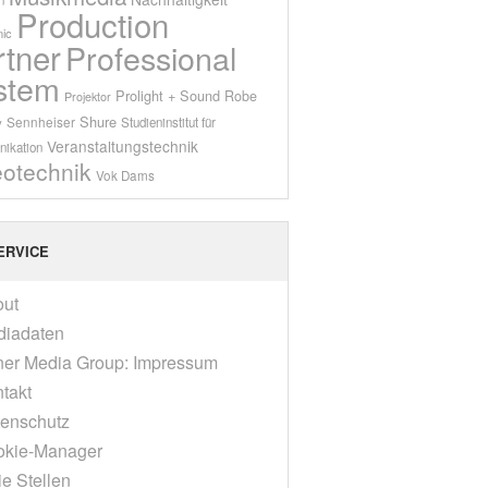
Production
ic
rtner
Professional
stem
Prolight + Sound
Robe
Projektor
Shure
Sennheiser
y
Studieninstitut für
Veranstaltungstechnik
ikation
eotechnik
Vok Dams
ERVICE
out
diadaten
er Media Group: Impressum
takt
enschutz
okie-Manager
ie Stellen