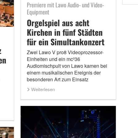
Premiere mit Lawo Audio- und Video-
Equipment
Orgelspiel aus acht
Kirchen in fünf Städten
für ein Simultankonzert
z
Zwei Lawo V pro8 Videoprozessor-
en
Einheiten und ein mc²36
Audiomischpult von Lawo kamen bei
einem musikalischen Ereignis der
besonderen Art zum Einsatz
Weiterlesen