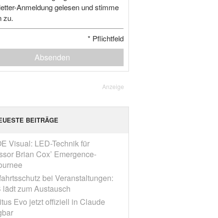
etter-Anmeldung gelesen und stimme
n zu.
*
Pflichtfeld
Absenden
Anzeige
EUESTE BEITRÄGE
E Visual: LED-Technik für
ssor Brian Cox’ Emergence-
ournee
fahrtsschutz bei Veranstaltungen:
 lädt zum Austausch
tus Evo jetzt offiziell in Claude
gbar