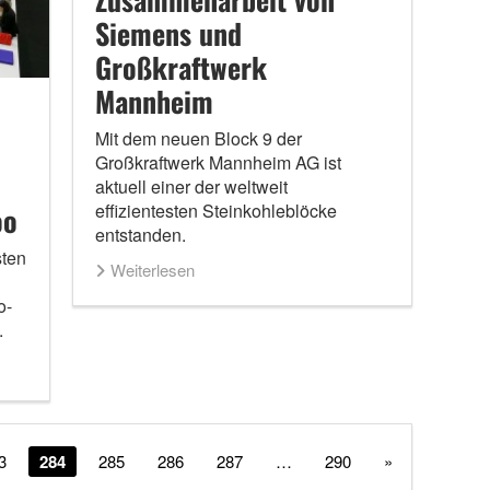
Siemens und
Großkraftwerk
Mannheim
Mit dem neuen Block 9 der
Großkraftwerk Mannheim AG ist
aktuell einer der weltweit
effizientesten Steinkohleblöcke
oo
entstanden.
sten
Weiterlesen
o-
.
3
284
285
286
287
…
290
»