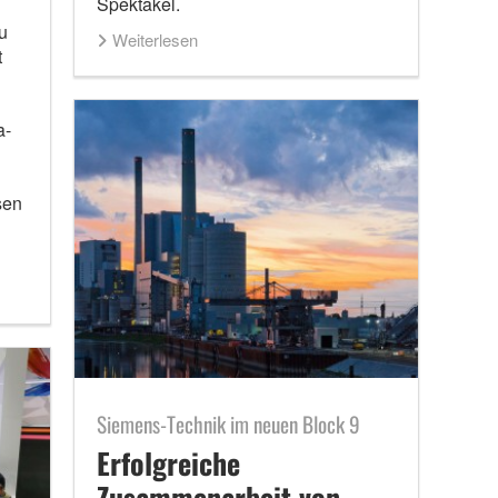
Spektakel.
u
Weiterlesen
t
a-
sen
Siemens-Technik im neuen Block 9
Erfolgreiche
Zusammenarbeit von