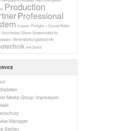
Production
ic
rtner
Professional
stem
Prolight + Sound
Robe
Projektor
Shure
Sennheiser
y
Studieninstitut für
Veranstaltungstechnik
ikation
eotechnik
Vok Dams
ERVICE
out
diadaten
er Media Group: Impressum
takt
enschutz
okie-Manager
ie Stellen