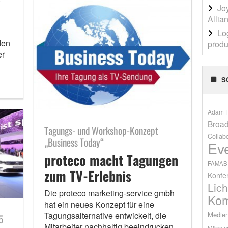
Jo
Allia
Lo
den
produ
er
S
Adam H
Broad
Tagungs- und Workshop-Konzept
Collab
„Business Today“
Ev
proteco macht Tagungen
FAMAB
zum TV-Erlebnis
Konfe
Lich
Die proteco marketing-service gmbh
Kom
hat ein neues Konzept für eine
Medien
Tagungsalternative entwickelt, die
5
Mitarbeiter nachhaltig beeindrucken
Mikrofo