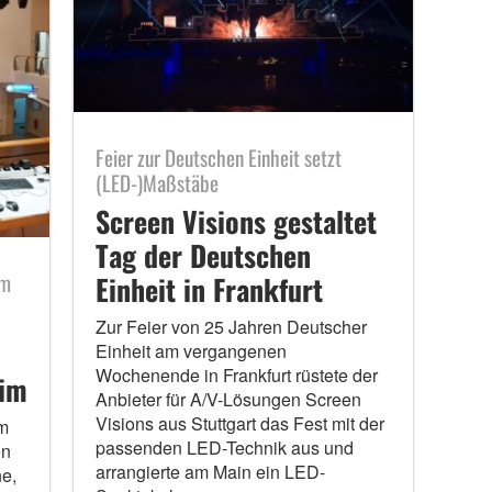
Feier zur Deutschen Einheit setzt
(LED-)Maßstäbe
Screen Visions gestaltet
Tag der Deutschen
im
Einheit in Frankfurt
Zur Feier von 25 Jahren Deutscher
Einheit am vergangenen
Wochenende in Frankfurt rüstete der
eim
Anbieter für A/V-Lösungen Screen
Visions aus Stuttgart das Fest mit der
m
passenden LED-Technik aus und
en
arrangierte am Main ein LED-
e,