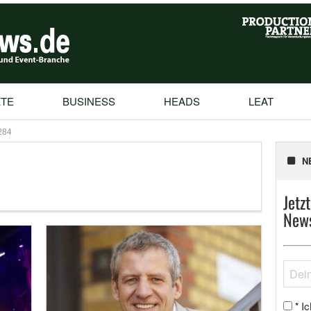
TE
BUSINESS
HEADS
LEAT
284
N
Jetz
News
Ic
*