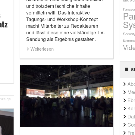
und trotzdem fachliche Inhalte
Panason
s
vermitteln will. Das interaktive
Pa
Tagungs- und Workshop-Konzept
Sy
atz
macht Mitarbeiter zu Redakteuren
und lässt diese eine vollständige TV-
Securit
Sendung als Ergebnis gestalten.
Kommun
Vid
Weiterlesen
S
Ab
Me
nzeige
Ebn
Kon
Dat
Co
Fre