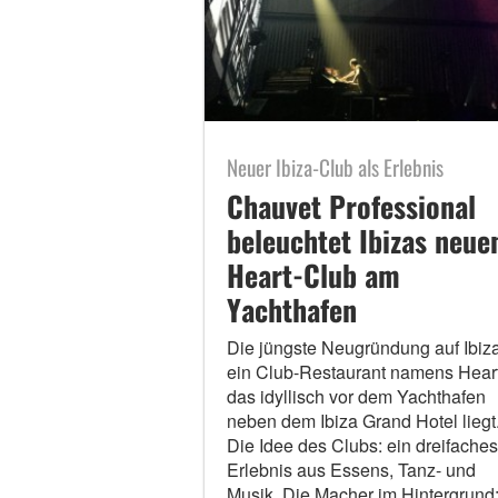
Neuer Ibiza-Club als Erlebnis
Chauvet Professional
beleuchtet Ibizas neue
Heart-Club am
Yachthafen
Die jüngste Neugründung auf Ibiza
ein Club-Restaurant namens Heart
das idyllisch vor dem Yachthafen
neben dem Ibiza Grand Hotel liegt
Die Idee des Clubs: ein dreifaches
Erlebnis aus Essens, Tanz- und
Musik. Die Macher im Hintergrund