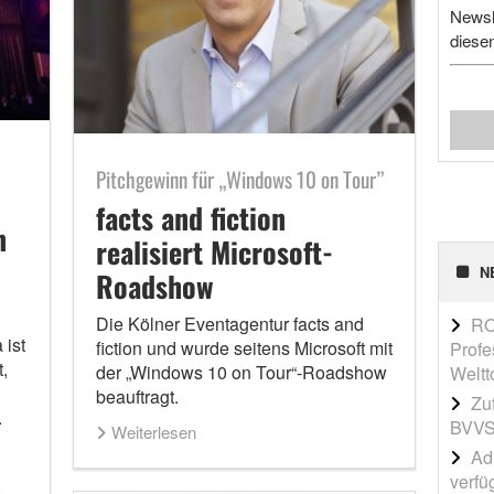
Newsl
diese
Pitchgewinn für „Windows 10 on Tour”
facts and fiction
n
realisiert Microsoft-
N
Roadshow
Die Kölner Eventagentur facts and
RO
 ist
fiction und wurde seitens Microsoft mit
Profe
,
der „Windows 10 on Tour“-Roadshow
Weltt
beauftragt.
Zu
.
BVVS
Weiterlesen
Adi
verfü
: