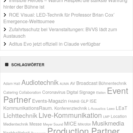
Invisible Heroes – Warum Respekt die stärkste Währung
hinter der Bühne ist
ROE Visual: LED-Technik für Professor Brian Cox’
Emergence-Welttournee
Zufahrtsschutz bei Veranstaltungen: BVVS lädt zum
Austausch
Aditus Evo jetzt offiziell in Claude verfügbar
SCHLAGWÖRTER
Audiotechnik
Broadcast
AV
Bühnentechnik
Adam Hall
AUMA
Event
Coronavirus
Digital Signage
Catering
Collaboration
Elation
Partner
Events-Magazin
ISE
GLP
FAMAB
KommunikationsRaum.
LEaT
Konferenztechnik
L-Acoustics
Lawo
Live-Kommunikation
Lichttechnik
Location
LMP
Musikmedia
MICE
Messe
Medientechnik
Meyer Sound
Mikrofon
Production Partner
Nachhaltigkeit