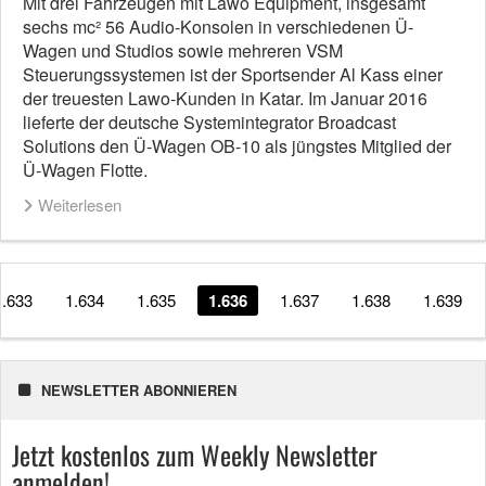
Mit drei Fahrzeugen mit Lawo Equipment, insgesamt
sechs mc² 56 Audio-Konsolen in verschiedenen Ü-
Wagen und Studios sowie mehreren VSM
Steuerungssystemen ist der Sportsender Al Kass einer
der treuesten Lawo-Kunden in Katar. Im Januar 2016
lieferte der deutsche Systemintegrator Broadcast
Solutions den Ü-Wagen OB-10 als jüngstes Mitglied der
Ü-Wagen Flotte.
Weiterlesen
1.633
1.634
1.635
1.636
1.637
1.638
1.639
NEWSLETTER ABONNIEREN
Jetzt kostenlos zum Weekly Newsletter
anmelden!