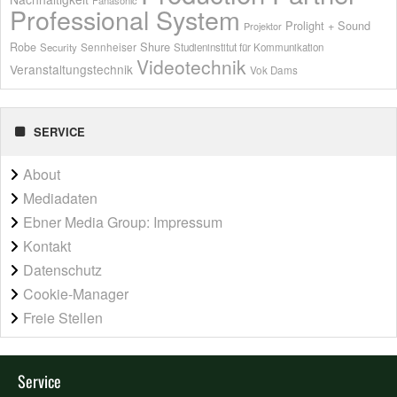
Panasonic
Professional System
Prolight + Sound
Projektor
Shure
Robe
Sennheiser
Security
Studieninstitut für Kommunikation
Videotechnik
Veranstaltungstechnik
Vok Dams
SERVICE
About
Mediadaten
Ebner Media Group: Impressum
Kontakt
Datenschutz
Cookie-Manager
Freie Stellen
Service