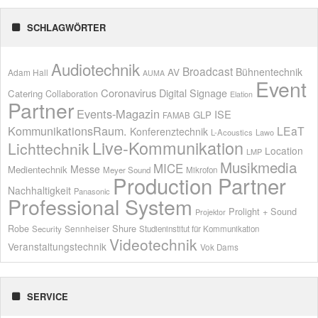
SCHLAGWÖRTER
Audiotechnik
Broadcast
AV
Bühnentechnik
Adam Hall
AUMA
Event
Coronavirus
Digital Signage
Catering
Collaboration
Elation
Partner
Events-Magazin
ISE
GLP
FAMAB
KommunikationsRaum.
LEaT
Konferenztechnik
L-Acoustics
Lawo
Live-Kommunikation
Lichttechnik
Location
LMP
Musikmedia
MICE
Messe
Medientechnik
Meyer Sound
Mikrofon
Production Partner
Nachhaltigkeit
Panasonic
Professional System
Prolight + Sound
Projektor
Shure
Robe
Sennheiser
Security
Studieninstitut für Kommunikation
Videotechnik
Veranstaltungstechnik
Vok Dams
SERVICE