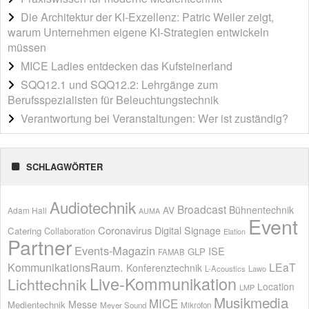
Die Architektur der KI-Exzellenz: Patric Weiler zeigt,
warum Unternehmen eigene KI-Strategien entwickeln
müssen
MICE Ladies entdecken das Kufsteinerland
SQQ12.1 und SQQ12.2: Lehrgänge zum
Berufsspezialisten für Beleuchtungstechnik
Verantwortung bei Veranstaltungen: Wer ist zuständig?
SCHLAGWÖRTER
Audiotechnik
Broadcast
AV
Bühnentechnik
Adam Hall
AUMA
Event
Coronavirus
Digital Signage
Catering
Collaboration
Elation
Partner
Events-Magazin
ISE
GLP
FAMAB
KommunikationsRaum.
LEaT
Konferenztechnik
L-Acoustics
Lawo
Live-Kommunikation
Lichttechnik
Location
LMP
Musikmedia
MICE
Messe
Medientechnik
Meyer Sound
Mikrofon