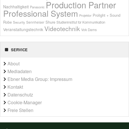
Production Partner
Nachhaltigkeit
Panasonic
Professional System
Prolight + Sound
Projektor
Shure
Robe
Sennheiser
Security
Studieninstitut für Kommunikation
Videotechnik
Veranstaltungstechnik
Vok Dams
SERVICE
About
Mediadaten
Ebner Media Group: Impressum
Kontakt
Datenschutz
Cookie-Manager
Freie Stellen