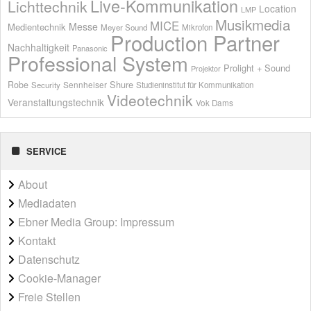
Live-Kommunikation
Lichttechnik
Location
LMP
Musikmedia
MICE
Messe
Medientechnik
Meyer Sound
Mikrofon
Production Partner
Nachhaltigkeit
Panasonic
Professional System
Prolight + Sound
Projektor
Shure
Robe
Sennheiser
Security
Studieninstitut für Kommunikation
Videotechnik
Veranstaltungstechnik
Vok Dams
SERVICE
About
Mediadaten
Ebner Media Group: Impressum
Kontakt
Datenschutz
Cookie-Manager
Freie Stellen