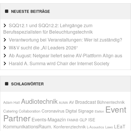
NEUESTE BEITRÄGE
SQQ12.1 und SQQ12.2: Lehrgänge zum
Berufsspezialisten für Beleuchtungstechnik
Verantwortung bei Veranstaltungen: Wer ist zuständig?
W&V sucht die „AI Leaders 2026“
Ab August: Netgear liefert seine AV-Plattform Align aus
Harald A. Summa wird Chair der Internet Society
SCHLAGWÖRTER
Audiotechnik
Broadcast
AV
Bühnentechnik
Adam Hall
AUMA
Event
Coronavirus
Digital Signage
Catering
Collaboration
Elation
Partner
Events-Magazin
ISE
GLP
FAMAB
KommunikationsRaum.
LEaT
Konferenztechnik
L-Acoustics
Lawo