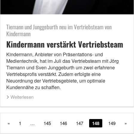
Tiemann und Junggeburth neu im Vertriebsteam von
Kindermann
Kindermann verstärkt Vertriebsteam
Kindermann, Anbieter von Präsentations- und
Medientechnik, hat im Juli das Vertriebsteam mit Jörg
Tiemann und Sven Junggeburth um zwei erfahrene
Vertriebsprofis verstärkt. Zudem erfolgte eine
Neuordnung der Vertriebsgebiete, um optimale
Kundennähe zu schaffen.
Weiterlesen
«
1
…
145
146
147
148
149
»