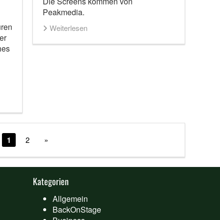
Die Screens kommen von
Peakmedia.
uren
Weiterlesen
er
hes
1
2
»
Kategorien
Allgemein
BackOnStage