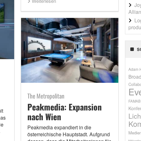
Weiterlesen
Jo
Allia
Lo
produ
S
Adam H
Broad
Collab
Ev
The Metropolitan
FAMAB
Peakmedia: Expansion
Konfe
it
nach Wien
Lich
das
Kom
ie
Peakmedia expandiert in die
s
Medien
österreichische Hauptstadt. Aufgrund
Mikrofo