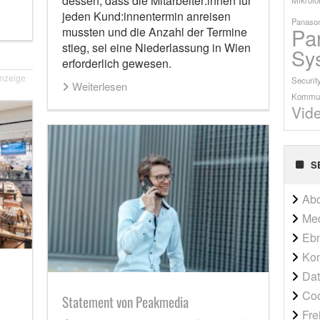
dessen, dass die Mitarbeiter:innen für
jeden Kund:innentermin anreisen
Panason
Pa
mussten und die Anzahl der Termine
stieg, sei eine Niederlassung in Wien
Sy
erforderlich gewesen.
nzeige
Securit
Weiterlesen
Kommun
Vid
S
Ab
Me
Ebn
Kon
Dat
Co
Statement von Peakmedia
Fre