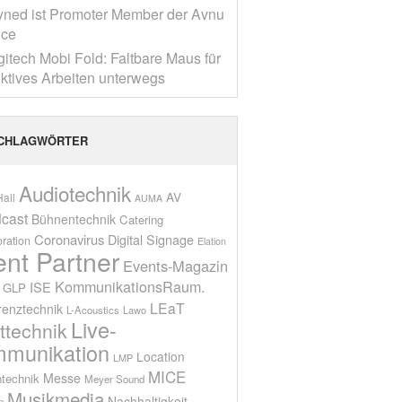
yned ist Promoter Member der Avnu
nce
gitech Mobi Fold: Faltbare Maus für
ktives Arbeiten unterwegs
CHLAGWÖRTER
Audiotechnik
AV
all
AUMA
cast
Bühnentechnik
Catering
Coronavirus
Digital Signage
oration
Elation
ent Partner
Events-Magazin
KommunikationsRaum.
ISE
GLP
LEaT
renztechnik
L-Acoustics
Lawo
Live-
ttechnik
munikation
Location
LMP
MICE
Messe
technik
Meyer Sound
Musikmedia
Nachhaltigkeit
n