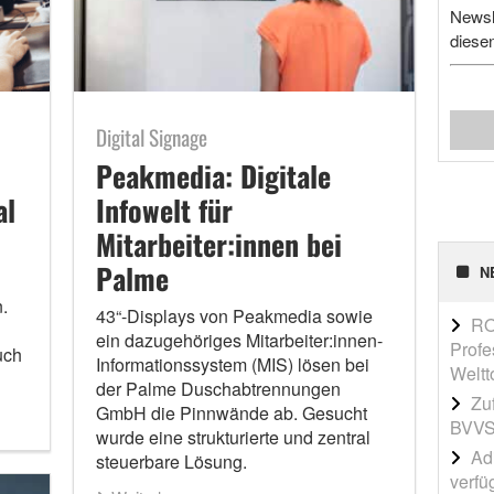
Newsl
diese
Digital Signage
Peakmedia: Digitale
al
Infowelt für
Mitarbeiter:innen bei
Palme
N
.
43“-Displays von Peakmedia sowie
RO
ein dazugehöriges Mitarbeiter:innen-
Profe
uch
Informationssystem (MIS) lösen bei
Weltt
der Palme Duschabtrennungen
Zu
GmbH die Pinnwände ab. Gesucht
BVVS
wurde eine strukturierte und zentral
Adi
steuerbare Lösung.
verfü