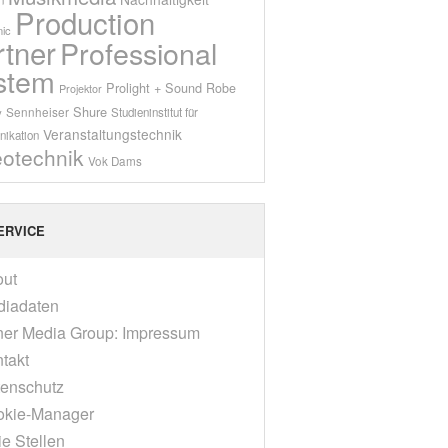
Production
ic
rtner
Professional
stem
Prolight + Sound
Robe
Projektor
Shure
Sennheiser
y
Studieninstitut für
Veranstaltungstechnik
ikation
eotechnik
Vok Dams
ERVICE
out
diadaten
er Media Group: Impressum
takt
enschutz
okie-Manager
ie Stellen