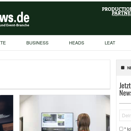
TE
BUSINESS
HEADS
LEAT
N
Jetz
News
Ic
*