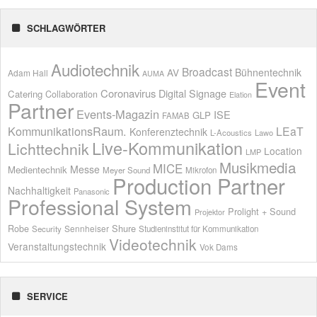
SCHLAGWÖRTER
Audiotechnik
Broadcast
AV
Bühnentechnik
Adam Hall
AUMA
Event
Coronavirus
Digital Signage
Catering
Collaboration
Elation
Partner
Events-Magazin
ISE
GLP
FAMAB
KommunikationsRaum.
LEaT
Konferenztechnik
L-Acoustics
Lawo
Live-Kommunikation
Lichttechnik
Location
LMP
Musikmedia
MICE
Messe
Medientechnik
Meyer Sound
Mikrofon
Production Partner
Nachhaltigkeit
Panasonic
Professional System
Prolight + Sound
Projektor
Shure
Robe
Sennheiser
Security
Studieninstitut für Kommunikation
Videotechnik
Veranstaltungstechnik
Vok Dams
SERVICE